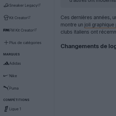
d’autres ont modernis
Sneaker Legacy
Ces dernières années, u
Kit Creator
montre un
joli graphique
FM Kit Creator
clubs italiens ont récem
Plus de catégories
Changements de logo
MARQUES
Adidas
Nike
Puma
COMPÉTITIONS
Ligue 1