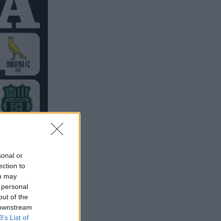
sonal or
ection to
ou may
 personal
out of the
 downstream
B’s List of