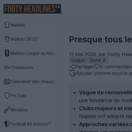
FR
Maillots
Presque tous le
Maillots 26-27
Maillots Coupe du Monde 2026
13 Mai 2026, par Footy Hea
Logos
Serie A
Partager
0
commentair
Chaussures
Ajouter comme source p
Calendrier des chaussures
Vague de renouvell
FH Club
une tendance de moder
Clubs majeurs et mi
Modèles
Naples ont adopté de 
Approches variées 
Football Kit Archive