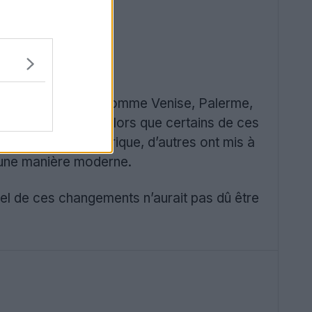
ourds. Des équipes comme Venise, Palerme,
gements d’image. Alors que certains de ces
t axée sur le numérique, d’autres ont mis à
d’une manière moderne.
el de ces changements n’aurait pas dû être