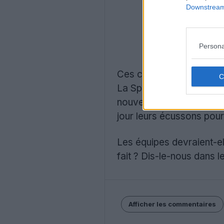
Downstream 
Persona
Ces changements de logo
La Spezia, Côme, Cagliar
nouveaux logos de clubs 
jour leurs écussons pour
Les équipes devraient-el
fait ? Dis-le-nous dans 
Afficher les commentaires