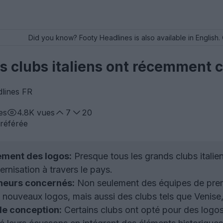
Did you know? Footy Headlines is also available in English. 
s clubs italiens ont récemment 
dlines FR
es
4.8K
vues
7
20
référée
ement des logos:
Presque tous les grands clubs italie
nisation à travers le pays.
neurs concernés:
Non seulement des équipes de premie
nouveaux logos, mais aussi des clubs tels que Venise, 
de conception:
Certains clubs ont opté pour des logos