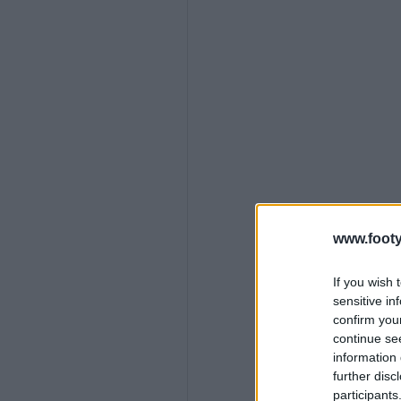
www.footy
If you wish 
sensitive in
confirm you
continue se
information 
further disc
participants