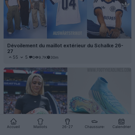
Dévoilement du maillot extérieur du Schalke 26-
27
55
5
0
9.7K
30m
Accueil
Maillots
26-27
Chaussures
Calendrier