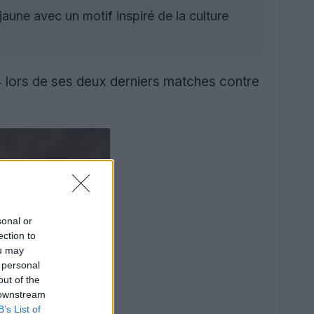
jaune avec un motif inspiré de la culture
4 lors de ses deux derniers matches contre
sonal or
ection to
ou may
 personal
out of the
 downstream
B’s List of