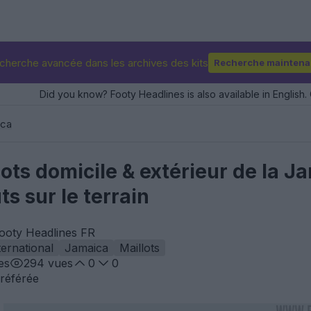
cherche avancée dans les archives des kits
Recherche maintena
Did you know? Footy Headlines is also available in English. 
ica
lots domicile & extérieur de la 
s sur le terrain
Footy Headlines FR
ternational
Jamaica
Maillots
es
294
vues
0
0
référée