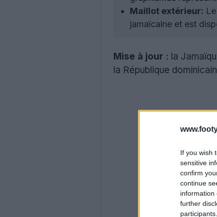
Maillot extérieur:
Le 
jamaïcaine et est dispo
Mise à jour :
la Jamaïqu
la République dominicain
www.footy
If you wish 
sensitive in
confirm you
continue se
information 
further disc
participants