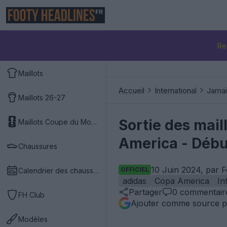
FR
Re
Maillots
Accueil
International
Jama
Maillots 26-27
Sortie des mail
Maillots Coupe du Monde 2026
America - Début
Chaussures
10 Juin 2024, par 
OFFICIEL
Calendrier des chaussures
adidas
Copa America
In
Partager
0
commentair
FH Club
Ajouter comme source p
Modèles