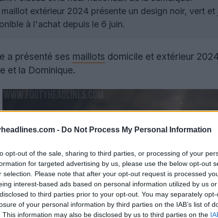
maillot extérieur 2024 présente un design noir, vert et 
nible à l'achat depuis le 6 juin.
e a présenté ses
maillots
domicile et extérieur 202
e et la Dominique.
headlines.com -
Do Not Process My Personal Information
to opt-out of the sale, sharing to third parties, or processing of your per
formation for targeted advertising by us, please use the below opt-out s
r selection. Please note that after your opt-out request is processed y
eing interest-based ads based on personal information utilized by us or
disclosed to third parties prior to your opt-out. You may separately opt-
losure of your personal information by third parties on the IAB’s list of
. This information may also be disclosed by us to third parties on the
IA