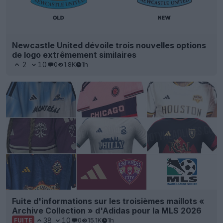
Newcastle United dévoile trois nouvelles options
de logo extrêmement similaires
2
10
0
1.8K
1h
Fuite d'informations sur les troisièmes maillots «
Archive Collection » d'Adidas pour la MLS 2026
38
10
0
15.1K
1h
FUITE