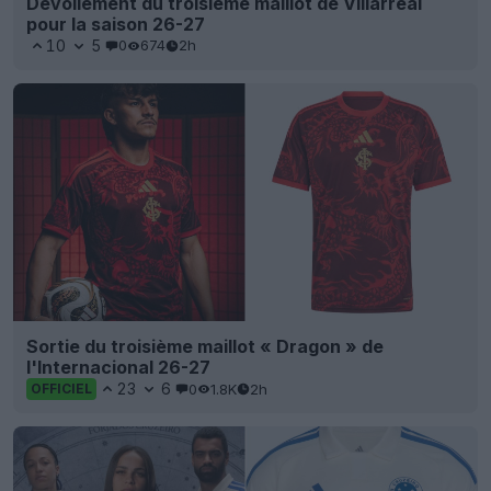
Dévoilement du troisième maillot de Villarreal
pour la saison 26-27
10
5
0
674
2h
Sortie du troisième maillot « Dragon » de
l'Internacional 26-27
23
6
0
1.8K
2h
OFFICIEL