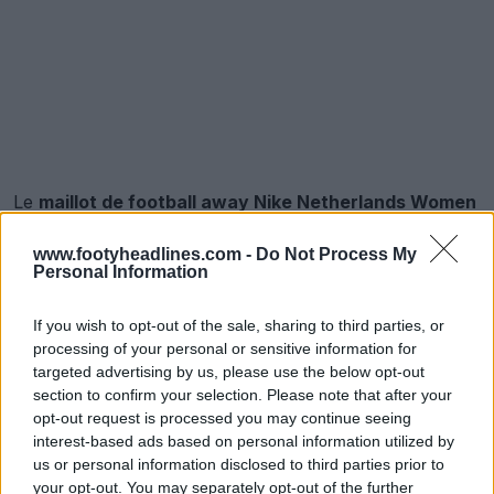
Le
maillot de football away Nike
Netherlands Women
2025
présente une couleur de base bleu ciel avec des
garnitures marine foncé le long du col et des poignets
www.footyheadlines.com -
Do Not Process My
Personal Information
des manches, tandis que le col avant met en valeur les
couleurs nationales néerlandaises avec une bande
If you wish to opt-out of the sale, sharing to third parties, or
rouge, blanche et bleue.
processing of your personal or sensitive information for
targeted advertising by us, please use the below opt-out
section to confirm your selection. Please note that after your
opt-out request is processed you may continue seeing
interest-based ads based on personal information utilized by
us or personal information disclosed to third parties prior to
your opt-out. You may separately opt-out of the further