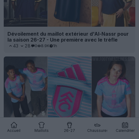
Dévoilement du maillot extérieur d'Al-Nassr pour
la saison 26-27 - Une première avec le trèfle
43
28
0
8.9K
1h
Dévoilement du troisième maillot de Fulham pour
Accueil
Maillots
26-27
Chaussures
Calendrier
la saison 26-27