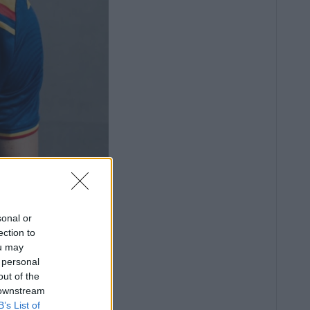
sonal or
ection to
ou may
 personal
out of the
 downstream
B’s List of