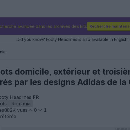
cherche avancée dans les archives des kits
Recherche maintena
Did you know? Footy Headlines is also available in English. 
nia
lots domicile, extérieur et trois
irés par les designs Adidas de 
ooty Headlines FR
lots
Romania
es
2K
vues
0
1
référée