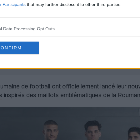
Participants
that may further disclose it to other third parties.
Roumanie 2025-26:
Joma et la Fédération roumaine de
l Data Processing Opt Outs
uipe nationale, inspirée des maillots de la Coupe du M
:
Le designer roumain Jean Popescu a collaboré au proj
rant une nouvelle génération de supporters.
CONFIRM
bilité:
La collection a été lancée avec le slogan 'Le mai
e à l'achat pour environ 80 €.
umaine de football ont officiellement lancé leur nouv
s
inspirés des maillots emblématiques de la Rouman