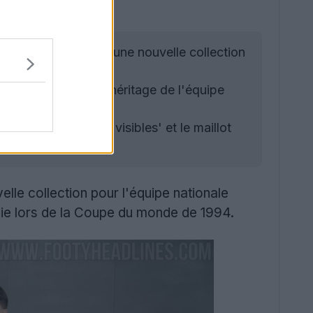
 football ont lancé une nouvelle collection
onde 1994.
et pour honorer l'héritage de l'équipe
llot qui nous rend visibles' et le maillot
elle collection pour l'équipe nationale
ie lors de la Coupe du monde de 1994.