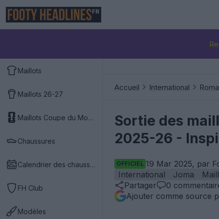
FR
Re
Maillots
Accueil
International
Roma
Maillots 26-27
Sortie des mail
Maillots Coupe du Monde 2026
2025-26 - Insp
Chaussures
19 Mar 2025, par F
OFFICIEL
Calendrier des chaussures
International
Joma
Mail
Partager
0
commentair
FH Club
Ajouter comme source p
Modèles