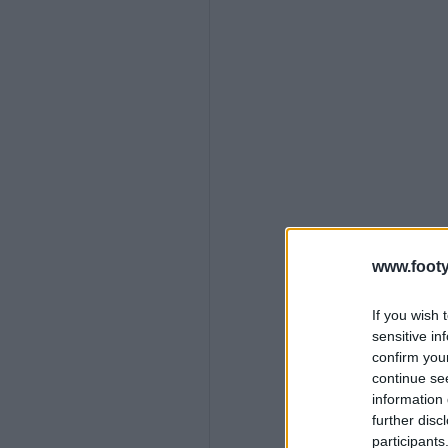
www.footy
If you wish 
sensitive in
confirm you
continue se
information 
further disc
participants