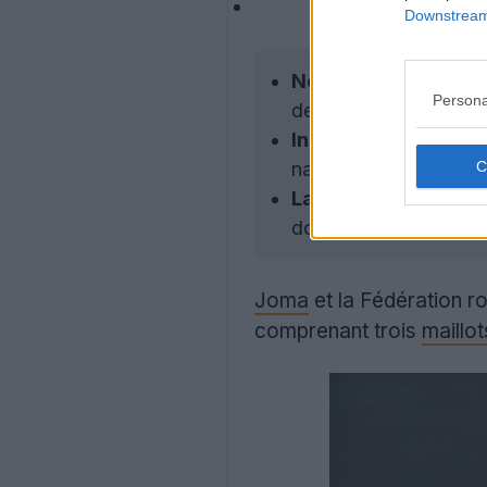
Downstream 
Nouveaux maillots 
Persona
de maillots pour l'éq
Inspiration et design
nationale tout en atti
Lancement et disponi
domicile est disponibl
Joma
et la Fédération ro
comprenant trois
maillot