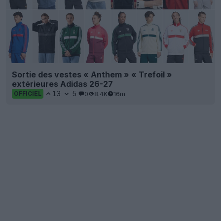
Sortie des vestes « Anthem » « Trefoil »
extérieures Adidas 26-27
13
5
0
8.4K
16m
OFFICIEL