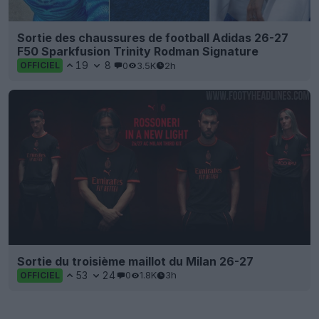
Sortie des chaussures de football Adidas 26-27
F50 Sparkfusion Trinity Rodman Signature
19
8
0
3.5K
2h
OFFICIEL
Sortie du troisième maillot du Milan 26-27
53
24
0
1.8K
3h
OFFICIEL