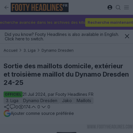
FR
echerche avancée dans les archives des kits
Recherche maintenant
Did you know? Footy Headlines is also available in English.
Click here to switch.
Accueil
3. Liga
Dynamo Dresden
Sortie des maillots domicile, extérieur
et troisième maillot du Dynamo Dresden
24-25
21 Juil 2024, par Footy Headlines FR
OFFICIEL
3. Liga
Dynamo Dresden
Jako
Maillots
174
0
0
0
Ajouter comme source préférée