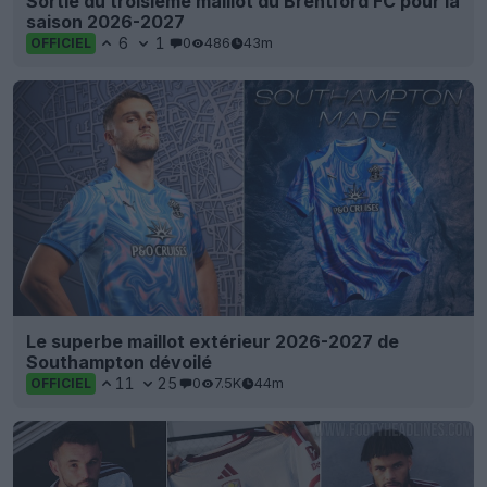
Sortie du troisième maillot du Brentford FC pour la
saison 2026-2027
6
1
0
486
43m
OFFICIEL
Le superbe maillot extérieur 2026-2027 de
Southampton dévoilé
11
25
0
7.5K
44m
OFFICIEL