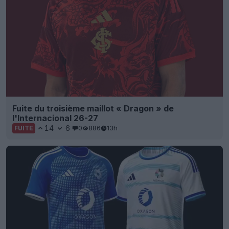
Fuite du troisième maillot « Dragon » de
l'Internacional 26-27
14
6
0
886
13h
FUITE