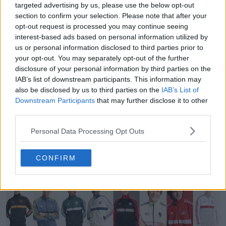
targeted advertising by us, please use the below opt-out
section to confirm your selection. Please note that after your
opt-out request is processed you may continue seeing
interest-based ads based on personal information utilized by
us or personal information disclosed to third parties prior to
your opt-out. You may separately opt-out of the further
disclosure of your personal information by third parties on the
IAB’s list of downstream participants. This information may
also be disclosed by us to third parties on the
IAB’s List of
Downstream Participants
that may further disclose it to other
third parties.
Personal Data Processing Opt Outs
Générateur de kits FM en vrac - Génère des
maillots uniques en quelques secondes
CONFIRM
FM Kit Creator
OFFICIEL