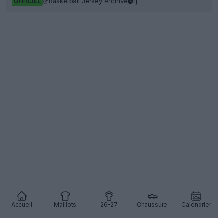
Basketball Jersey Archive
1j
OFFICIEL
Accueil
Maillots
26-27
Chaussures
Calendrier