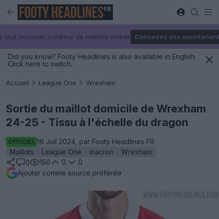
FR
e tout nouveau créateur de maillots mobile
Concevez dès maintenan
Did you know? Footy Headlines is also available in English.
Click here to switch.
Accueil
League One
Wrexham
Sortie du maillot domicile de Wrexham
24-25 - Tissu à l'échelle du dragon
16 Juil 2024, par Footy Headlines FR
OFFICIEL
Maillots
League One
macron
Wrexham
150
0
0
0
Ajouter comme source préférée