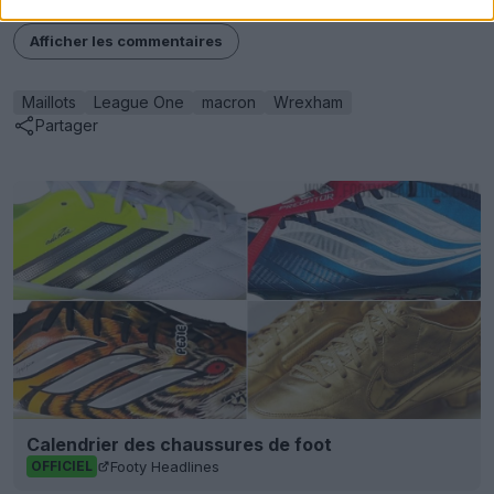
Afficher les commentaires
Maillots
League One
macron
Wrexham
Partager
Calendrier des chaussures de foot
Footy Headlines
OFFICIEL