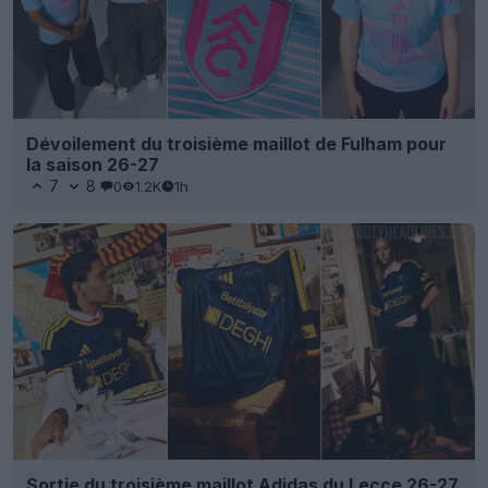
Dévoilement du troisième maillot de Fulham pour
la saison 26-27
7
8
0
1.2K
1h
Sortie du troisième maillot Adidas du Lecce 26-27