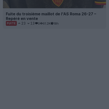
Fuite du troisième maillot de l'AS Roma 26-27 –
Repéré en vente
23
13
0
61.2K
18h
FUITE