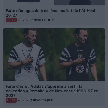
Fuite d'images du troisième maillot de l'Al-Hilal
26-27
8
15
0
1.4K
5h
FUITE
Fuite d’info : Adidas s’apprête à sortir la
collection « Remake » de Newcastle 1996-97 en
2027
8
3
0
3.1K
6h
FUITE