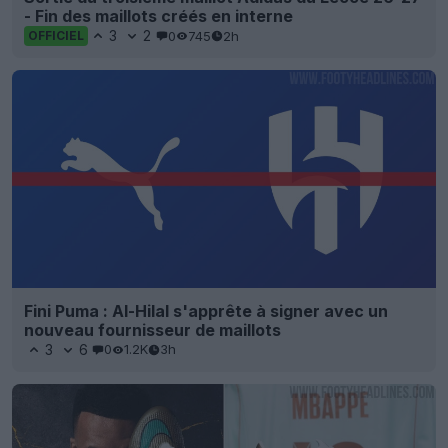
- Fin des maillots créés en interne
3
2
0
745
2h
OFFICIEL
Fini Puma : Al-Hilal s'apprête à signer avec un
nouveau fournisseur de maillots
3
6
0
1.2K
3h