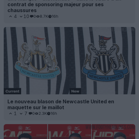
contrat de sponsoring majeur pour ses
chaussures
4
10
0
8.7K
16h
Le nouveau blason de Newcastle United en
maquette sur le maillot
1
7
0
2.3K
16h