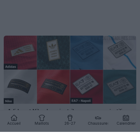
Adidas et Nike devraient-ils commencer à utiliser
des badges d'authenticité scannables ?
10
9
0
3.8K
19h
Accueil
Maillots
26-27
Chaussures
Calendrier