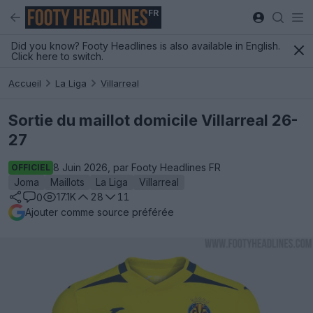
FR
Did you know? Footy Headlines is also available in English.
Click here to switch.
Accueil
La Liga
Villarreal
Sortie du maillot domicile Villarreal 26-
27
8 Juin 2026, par Footy Headlines FR
OFFICIEL
Joma
Maillots
La Liga
Villarreal
17.1K
28
11
0
Ajouter comme source préférée