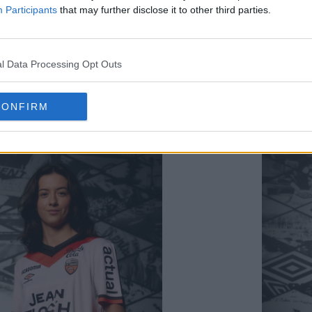
 away Umbro FC Lorient 24-25
, conçu pour célébre
Participants
that may further disclose it to other third parties.
à l'identité du FC Lorient. Le maillot de football a
motif unique aux couleurs du club, mettant en valeu
u maillot.
l Data Processing Opt Outs
CONFIRM