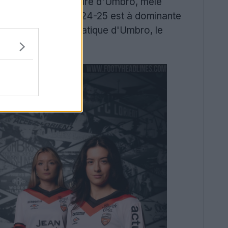
r le 100e anniversaire d'Umbro, mêle
way Umbro Lorient 2024-25 est à dominante
r l'emblème emblématique d'Umbro, le