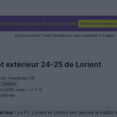
cherche avancée dans les archives des kits
Recherche maintena
Did you know? Footy Headlines is also available in English. 
ot extérieur 24-25 de Lorient
ooty Headlines FR
Umbro
es
89
vues
0
0
référée
érieur :
Le FC Lorient et Umbro ont dévoilé le maillot 