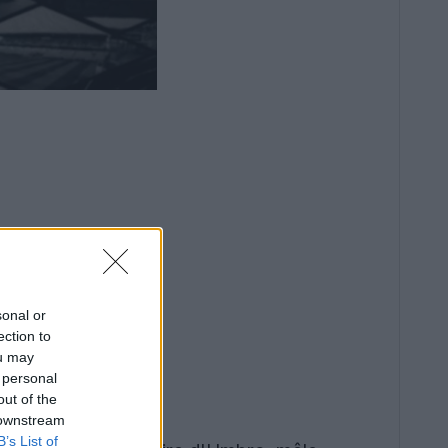
sonal or
ection to
ou may
 personal
out of the
 downstream
B’s List of