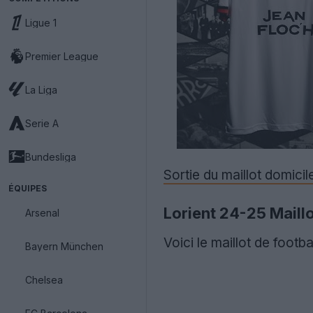
Ligue 1
Premier League
La Liga
Serie A
Bundesliga
Sortie du maillot domici
ÉQUIPES
Lorient 24-25 Maillo
Arsenal
Voici le maillot de foot
Bayern München
Chelsea