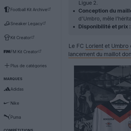
Ligue 2.
Football Kit Archive
Conception du maillo
d’Umbro, mêle l’hérita
Sneaker Legacy
Disponibilité et prix :
Kit Creator
Le FC
Lorient
et
Umbro
FM Kit Creator
lancement du maillot dom
Plus de catégories
MARQUES
Adidas
Nike
Puma
COMPÉTITIONS