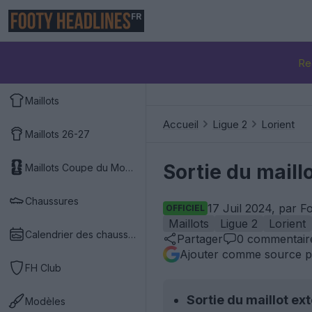
FR
Re
Maillots
Accueil
Ligue 2
Lorient
Maillots 26-27
Sortie du maill
Maillots Coupe du Monde 2026
Chaussures
17 Juil 2024, par F
OFFICIEL
Maillots
Ligue 2
Lorient
Calendrier des chaussures
Partager
0
commentair
Ajouter comme source p
FH Club
Sortie du maillot ext
Modèles