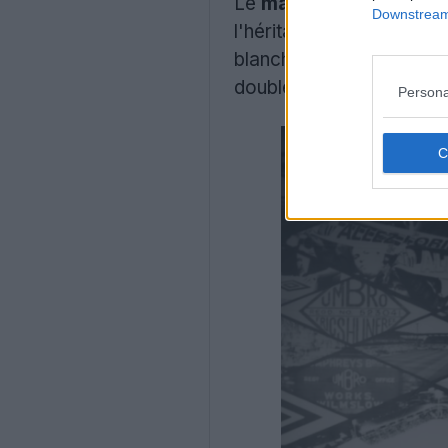
Le
maillot de football
Downstream 
l'héritage de la marque 
blanche et présente un 
double diamant, en haut d
Persona