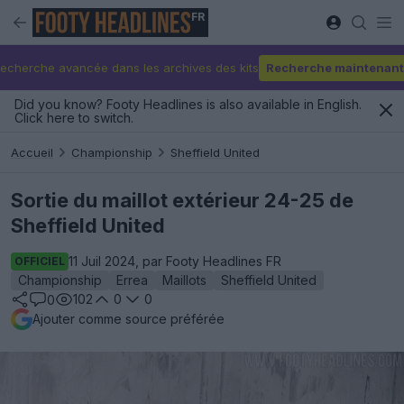
FR
echerche avancée dans les archives des kits
Recherche maintenant
Did you know? Footy Headlines is also available in English.
Click here to switch.
Accueil
Championship
Sheffield United
Sortie du maillot extérieur 24-25 de
Sheffield United
11 Juil 2024, par Footy Headlines FR
OFFICIEL
Championship
Errea
Maillots
Sheffield United
102
0
0
0
Ajouter comme source préférée