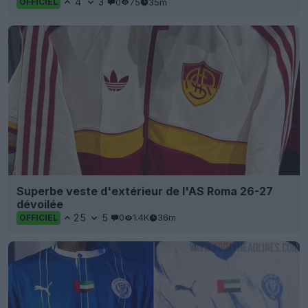
4
3
0
75
35m
OFFICIEL
Superbe veste d'extérieur de l'AS Roma 26-27
dévoilée
25
5
0
1.4K
36m
OFFICIEL