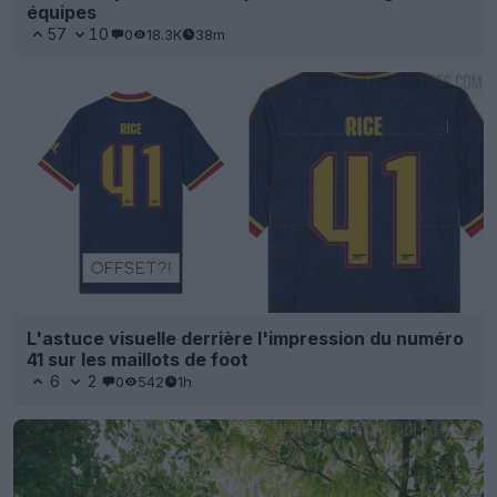
équipes
57
10
0
18.3K
38m
L'astuce visuelle derrière l'impression du numéro
41 sur les maillots de foot
6
2
0
542
1h