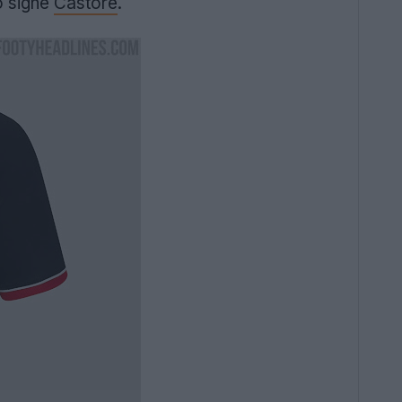
o signé
Castore
.