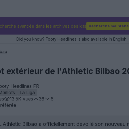
cherche avancée dans les archives des kits
Recherche maintena
Did you know? Footy Headlines is also available in English. 
lbao
ot extérieur de l'Athletic Bilbao
Footy Headlines FR
Maillots
La Liga
es
13.5K
vues
36
6
référée
'Athletic Bilbao a officiellement dévoilé son nouveau 