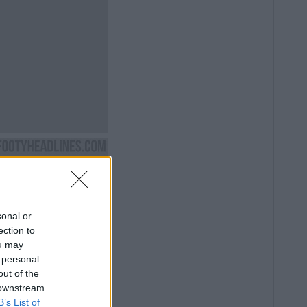
sonal or
ection to
ou may
 personal
out of the
 downstream
B’s List of