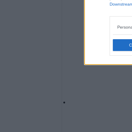
Downstream 
Persona