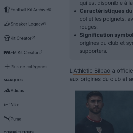
qui est disponible à l
Football Kit Archive
Caractéristiques du
col et les poignets, a
Sneaker Legacy
rouges.
Signification symbo
Kit Creator
origines du club et sy
supporters.
FM Kit Creator
Plus de catégories
L'
Athletic Bilbao
a offici
aux origines du club et a
MARQUES
Adidas
Nike
Puma
COMPÉTITIONS