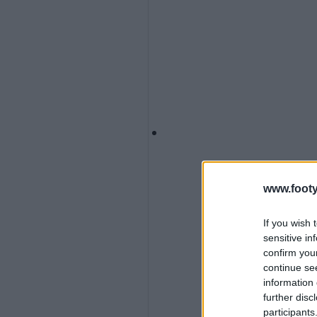
www.footy
If you wish 
sensitive in
confirm you
continue se
information 
further disc
participants