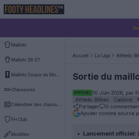
FR
Re
Maillots
Accueil
La Liga
Athletic Bi
Maillots 26-27
Sortie du maill
Maillots Coupe du Monde 2026
Chaussures
10 Juin 2026, par 
OFFICIEL
Athletic Bilbao
Castore
Calendrier des chaussures
Partager
0
commentair
Ajouter comme source p
FH Club
Lancement officiel:
L
Modèles