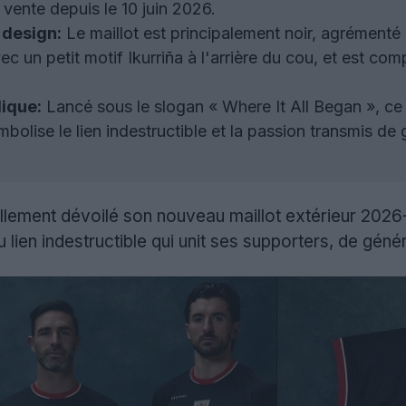
a vente depuis le 10 juin 2026.
 design:
Le maillot est principalement noir, agrémenté d
vec un petit motif Ikurriña à l'arrière du cou, et est co
lique:
Lancé sous le slogan « Where It All Began », c
mbolise le lien indestructible et la passion transmis de
ellement dévoilé son nouveau maillot extérieur 20
u lien indestructible qui unit ses supporters, de géné