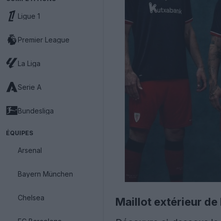
Ligue 1
Premier League
La Liga
Serie A
Bundesliga
ÉQUIPES
Arsenal
Bayern München
Chelsea
Maillot extérieur de