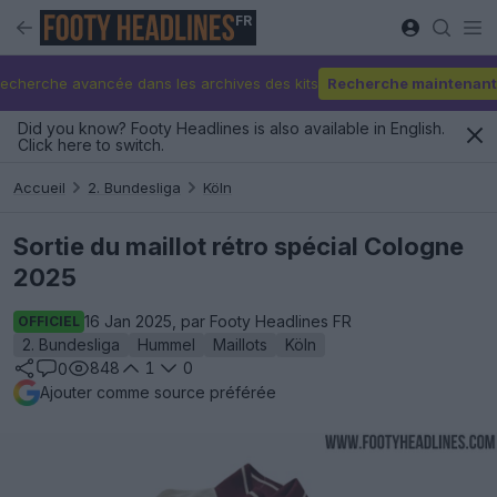
FR
echerche avancée dans les archives des kits
Recherche maintenant
Did you know? Footy Headlines is also available in English.
Click here to switch.
Accueil
2. Bundesliga
Köln
Sortie du maillot rétro spécial Cologne
2025
16 Jan 2025, par Footy Headlines FR
OFFICIEL
2. Bundesliga
Hummel
Maillots
Köln
848
1
0
0
Ajouter comme source préférée