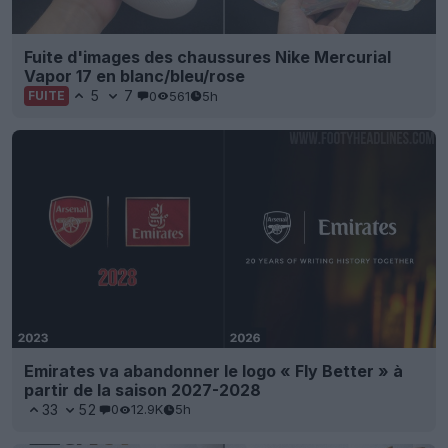
Fuite d'images des chaussures Nike Mercurial
Vapor 17 en blanc/bleu/rose
5
7
0
561
5h
FUITE
Emirates va abandonner le logo « Fly Better » à
partir de la saison 2027-2028
33
52
0
12.9K
5h