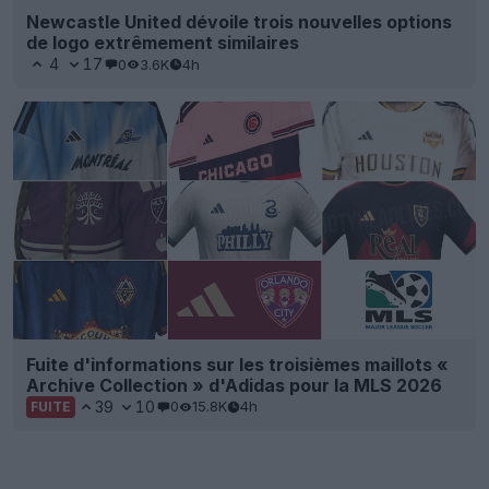
Newcastle United dévoile trois nouvelles options
de logo extrêmement similaires
4
17
0
3.6K
4h
Fuite d'informations sur les troisièmes maillots «
Archive Collection » d'Adidas pour la MLS 2026
39
10
0
15.8K
4h
FUITE