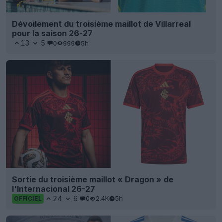
Dévoilement du troisième maillot de Villarreal
pour la saison 26-27
13
5
0
999
5h
Sortie du troisième maillot « Dragon » de
l'Internacional 26-27
24
6
0
2.4K
5h
OFFICIEL