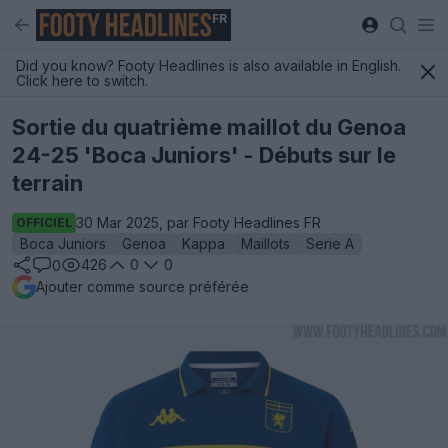
FR
Did you know? Footy Headlines is also available in English.
Click here to switch.
Sortie du quatrième maillot du Genoa
24-25 'Boca Juniors' - Débuts sur le
terrain
30 Mar 2025, par Footy Headlines FR
OFFICIEL
Boca Juniors
Genoa
Kappa
Maillots
Serie A
426
0
0
0
Ajouter comme source préférée