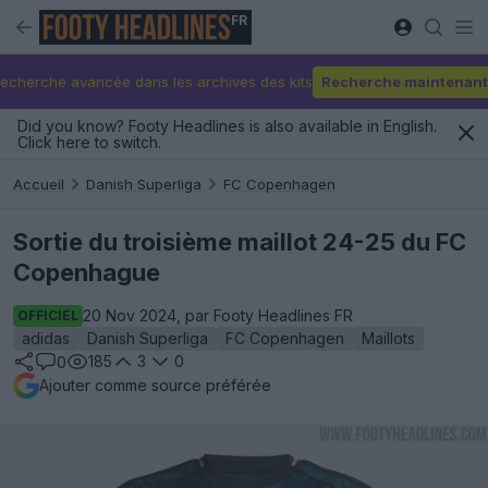
FR
echerche avancée dans les archives des kits
Recherche maintenant
Did you know? Footy Headlines is also available in English.
Click here to switch.
Accueil
Danish Superliga
FC Copenhagen
Sortie du troisième maillot 24-25 du FC
Copenhague
20 Nov 2024, par Footy Headlines FR
OFFICIEL
adidas
Danish Superliga
FC Copenhagen
Maillots
185
3
0
0
Ajouter comme source préférée