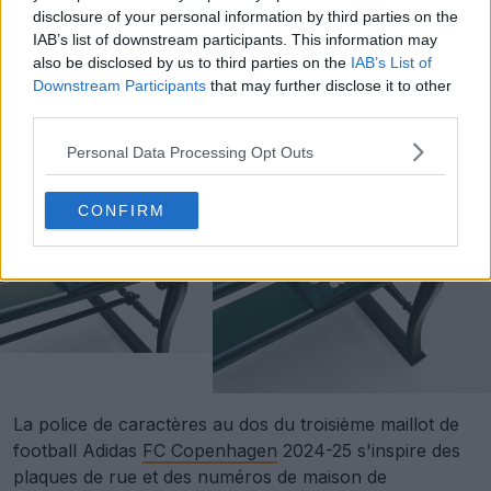
sponsors sont en or pâle.
disclosure of your personal information by third parties on the
IAB’s list of downstream participants. This information may
also be disclosed by us to third parties on the
IAB’s List of
Downstream Participants
that may further disclose it to other
third parties.
Personal Data Processing Opt Outs
CONFIRM
La police de caractères au dos du troisième maillot de
football Adidas
FC Copenhagen
2024-25 s'inspire des
plaques de rue et des numéros de maison de