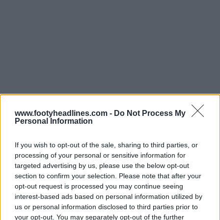
www.footyheadlines.com -
Do Not Process My
Personal Information
If you wish to opt-out of the sale, sharing to third parties, or
processing of your personal or sensitive information for
targeted advertising by us, please use the below opt-out
section to confirm your selection. Please note that after your
opt-out request is processed you may continue seeing
interest-based ads based on personal information utilized by
Les trois bandes sur les épaules, les panneaux latéraux
us or personal information disclosed to third parties prior to
et le col sont tous noirs, tandis que les logos et les
your opt-out. You may separately opt-out of the further