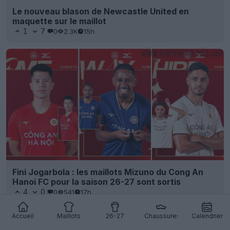
Le nouveau blason de Newcastle United en
maquette sur le maillot
1
7
0
2.3K
15h
Fini Jogarbola : les maillots Mizuno du Cong An
Hanoi FC pour la saison 26-27 sont sortis
4
0
0
541
17h
Accueil
Maillots
26-27
Chaussures
Calendrier