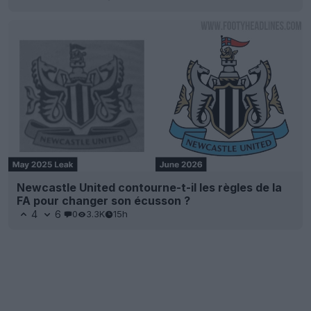
Newcastle United contourne-t-il les règles de la
FA pour changer son écusson ?
4
6
0
3.3K
15h