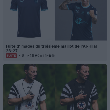
Fuite d'images du troisième maillot de l'Al-Hilal
26-27
8
15
0
1.4K
4h
FUITE