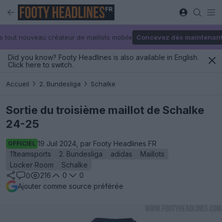
FR
e tout nouveau créateur de maillots mobile
Concevez dès maintenan
Did you know? Footy Headlines is also available in English.
Click here to switch.
Accueil
2. Bundesliga
Schalke
Sortie du troisième maillot de Schalke
24-25
19 Juil 2024, par Footy Headlines FR
OFFICIEL
11teamsports
2. Bundesliga
adidas
Maillots
Locker Room
Schalke
216
0
0
0
Ajouter comme source préférée