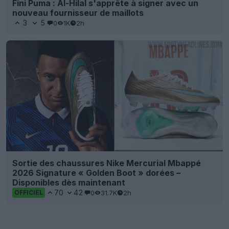
Fini Puma : Al-Hilal s'apprête à signer avec un
nouveau fournisseur de maillots
3
5
0
1K
2h
Sortie des chaussures Nike Mercurial Mbappé
2026 Signature « Golden Boot » dorées –
Disponibles dès maintenant
70
42
0
31.7K
2h
OFFICIEL