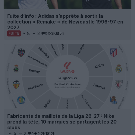
Fuite d’info : Adidas s’apprête à sortir la
collection « Remake » de Newcastle 1996-97 en
2027
8
3
0
3K
5h
FUITE
Fabricants de maillots de la Liga 26-27 : Nike
prend la tête, 10 marques se partagent les 20
clubs
5
2
0
2.2K
12h