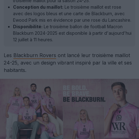
troisième maillot pour la saison 24-25.
Conception du maillot:
Le troisième maillot est rose
avec des logos bleus et une carte de Blackburn, avec
Ewood Park mis en évidence par une rose du Lancashire.
Disponibilité:
Le troisième ballon de football Macron
Blackburn 2024-2025 est disponible à partir d'aujourd'hui
12 juillet à 11 heures.
Les
Blackburn Rovers
ont lancé leur troisième maillot
24-25, avec un design vibrant inspiré par la ville et ses
habitants.