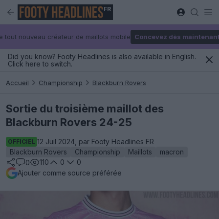
FR
e tout nouveau créateur de maillots mobile
Concevez dès maintenan
Did you know? Footy Headlines is also available in English.
Click here to switch.
Accueil
Championship
Blackburn Rovers
Sortie du troisième maillot des
Blackburn Rovers 24-25
12 Juil 2024, par Footy Headlines FR
OFFICIEL
Blackburn Rovers
Championship
Maillots
macron
110
0
0
0
Ajouter comme source préférée