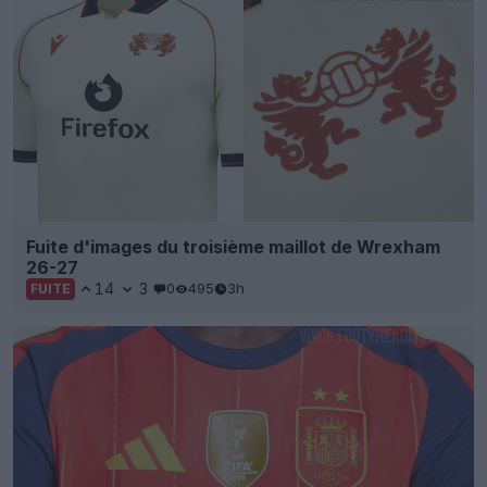
Fuite d'images du troisième maillot de Wrexham
26-27
14
3
0
495
3h
FUITE