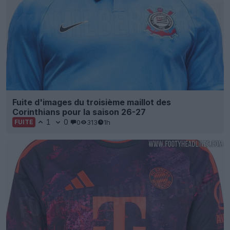
Fuite d'images du troisième maillot des
Corinthians pour la saison 26-27
1
0
0
313
1h
FUITE