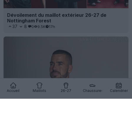
Dévoilement du maillot extérieur 26-27 de
Nottingham Forest
37
8
0
9.5K
17h
Accueil
Maillots
26-27
Chaussures
Calendrier