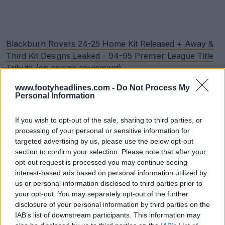
Blackburn Rovers 24-25 Home Kit Released + Away &
Third Kit Designs Leaked - 94-95 Premier League Title
Tribute (en anglais seulement)
www.footyheadlines.com -
Do Not Process My
Personal Information
If you wish to opt-out of the sale, sharing to third parties, or
processing of your personal or sensitive information for
targeted advertising by us, please use the below opt-out
section to confirm your selection. Please note that after your
opt-out request is processed you may continue seeing
interest-based ads based on personal information utilized by
us or personal information disclosed to third parties prior to
your opt-out. You may separately opt-out of the further
disclosure of your personal information by third parties on the
IAB’s list of downstream participants. This information may