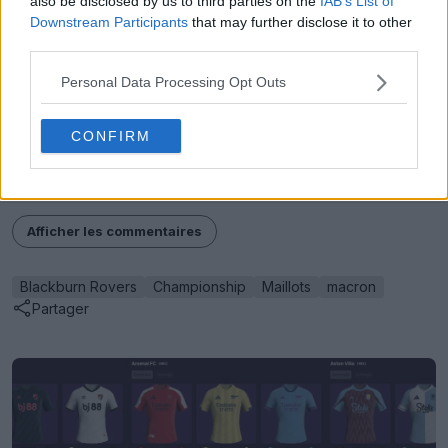
also be disclosed by us to third parties on the
IAB’s List of
Downstream Participants
that may further disclose it to other
third parties.
Le troisième ballon de football Macron Blackburn
2024-2025 sera disponible à partir d'aujourd'hui 12
Personal Data Processing Opt Outs
juillet à 11 heures.
CONFIRM
Fabriqué par Macron. Quel est ton avis sur le troisième
maillot de Blackburn 24-25 ? Commente ci-dessous.
Afficher les commentaires
Blackburn Rovers
Championship
Maillots
macron
Partager