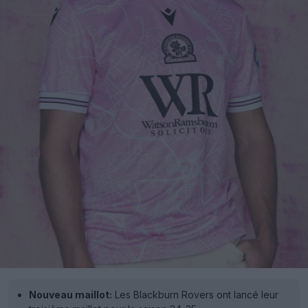
Nouveau maillot:
Les Blackburn Rovers ont lancé leur