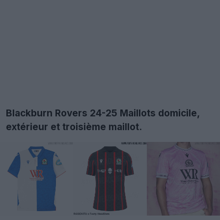
Blackburn Rovers 24-25 Maillots domicile,
extérieur et troisième maillot.