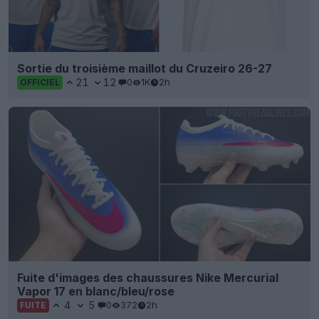
Sortie du troisième maillot du Cruzeiro 26-27
21
12
0
1K
2h
OFFICIEL
Fuite d'images des chaussures Nike Mercurial
Vapor 17 en blanc/bleu/rose
4
5
0
372
2h
FUITE