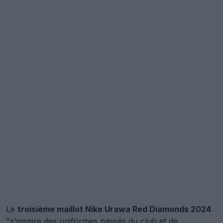
Le
troisième maillot Nike Urawa Red Diamonds 2024
"s'inspire des uniformes passés du club et de