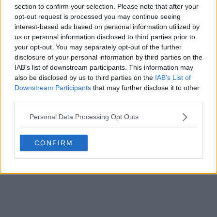
section to confirm your selection. Please note that after your
opt-out request is processed you may continue seeing
interest-based ads based on personal information utilized by
us or personal information disclosed to third parties prior to
your opt-out. You may separately opt-out of the further
disclosure of your personal information by third parties on the
IAB’s list of downstream participants. This information may
Les maillots 26-27 des Houston Rockets dévoilés
also be disclosed by us to third parties on the
IAB’s List of
+ nouveau logo
Downstream Participants
that may further disclose it to other
Basketball Jersey Archive
5h
OFFICIEL
third parties.
Personal Data Processing Opt Outs
CONFIRM