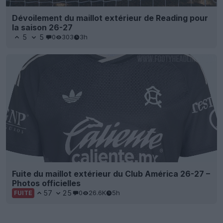
Dévoilement du maillot extérieur de Reading pour
la saison 26-27
5
5
0
303
3h
Fuite du maillot extérieur du Club América 26-27 –
Photos officielles
57
25
0
26.6K
5h
FUITE