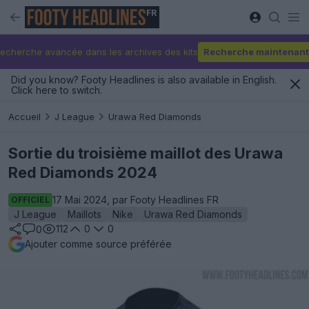
FR
echerche avancée dans les archives des kits
Recherche maintenant
Did you know? Footy Headlines is also available in English.
Click here to switch.
Accueil
J League
Urawa Red Diamonds
Sortie du troisième maillot des Urawa
Red Diamonds 2024
17 Mai 2024, par Footy Headlines FR
OFFICIEL
J League
Maillots
Nike
Urawa Red Diamonds
112
0
0
0
Ajouter comme source préférée