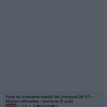
Fuite du troisième maillot de Liverpool 26-27 –
Photos officielles – Sortie le 12 août
114
74
0
186K
5h
FUITE