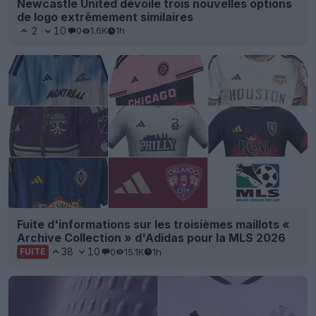
Newcastle United dévoile trois nouvelles options
de logo extrêmement similaires
2
10
0
1.6K
1h
Fuite d'informations sur les troisièmes maillots «
Archive Collection » d'Adidas pour la MLS 2026
38
10
0
15.1K
1h
FUITE