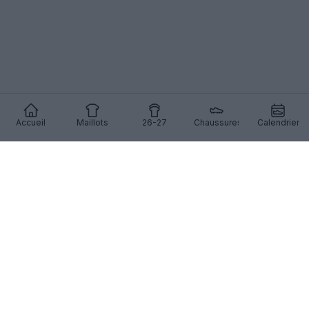
Accueil
Maillots
26-27
Chaussures
Calendrier