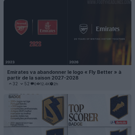
Emirates va abandonner le logo « Fly Better » à
partir de la saison 2027-2028
32
52
0
12.4K
2h