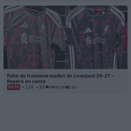
Fuite du troisième maillot de Liverpool 26-27 –
Repéré en vente
128
89
0
191.5K
23h
FUITE