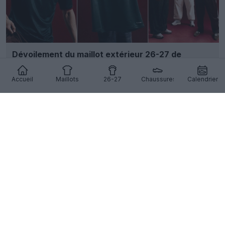
Dévoilement du maillot extérieur 26-27 de
Nottingham Forest
40
8
0
10K
1j
Accueil
Maillots
26-27
Chaussures
Calendrier