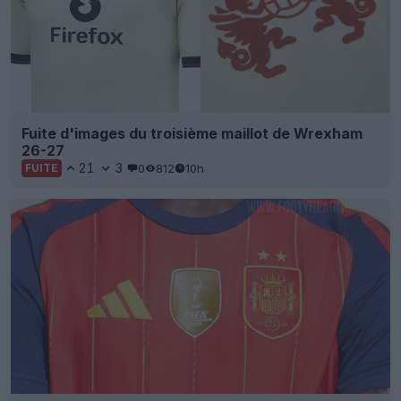
Fuite d'images du troisième maillot de Wrexham
26-27
21
3
0
812
10h
FUITE