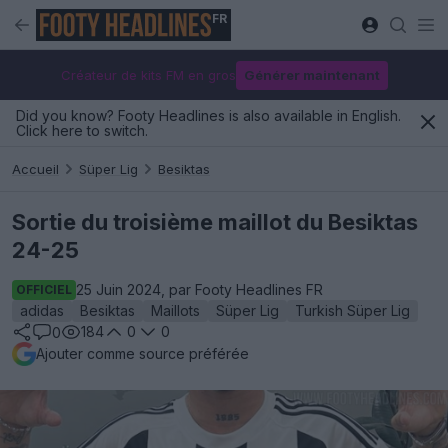
FR
Créateur de kits FM en gros
Générer maintenant
Did you know? Footy Headlines is also available in English.
Click here to switch.
Accueil
Süper Lig
Besiktas
Sortie du troisième maillot du Besiktas
24-25
25 Juin 2024, par Footy Headlines FR
OFFICIEL
adidas
Besiktas
Maillots
Süper Lig
Turkish Süper Lig
184
0
0
0
Ajouter comme source préférée