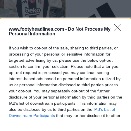
www.footyheadlines.com -
Do Not Process My
Personal Information
If you wish to opt-out of the sale, sharing to third parties, or
processing of your personal or sensitive information for
Fabriqué par Adidas. Que penses-tu du troisième
targeted advertising by us, please use the below opt-out
maillot de Besiktas 24-25 ? Commente ci-dessous.
section to confirm your selection. Please note that after your
opt-out request is processed you may continue seeing
interest-based ads based on personal information utilized by
Afficher les commentaires
us or personal information disclosed to third parties prior to
your opt-out. You may separately opt-out of the further
disclosure of your personal information by third parties on the
adidas
Besiktas
Maillots
Süper Lig
Turkish Süper Lig
IAB’s list of downstream participants. This information may
Partager
also be disclosed by us to third parties on the
IAB’s List of
Downstream Participants
that may further disclose it to other
third parties.