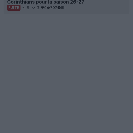
Corinthians pour la saison 26-27
9
3
0
707
8h
FUITE