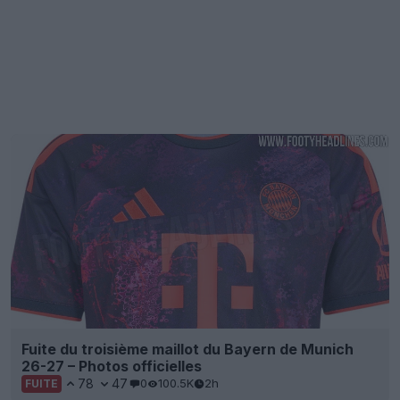
Fuite du troisième maillot du Bayern de Munich
26-27 – Photos officielles
78
47
0
100.5K
2h
FUITE