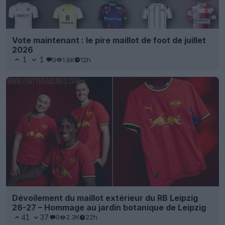
Vote maintenant : le pire maillot de foot de juillet
2026
1
1
0
1.6K
12h
Dévoilement du maillot extérieur du RB Leipzig
26-27 – Hommage au jardin botanique de Leipzig
41
37
0
2.3K
22h