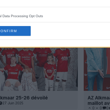
l Data Processing Opt Outs
CONFIRM
Alkmaar 25-26 dévoilé
AZ Alkmaa
maillot a
27 Juin 2025
0
0
0