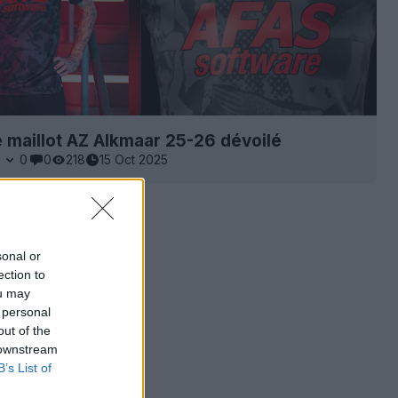
 maillot AZ Alkmaar 25-26 dévoilé
0
0
0
218
15 Oct 2025
sonal or
ection to
ou may
 personal
out of the
 downstream
B’s List of