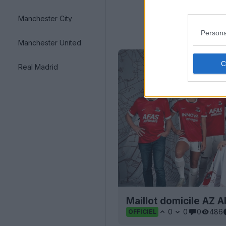
Manchester City
Persona
Manchester United
Real Madrid
Maillot domicile AZ 
0
0
0
486
OFFICIEL