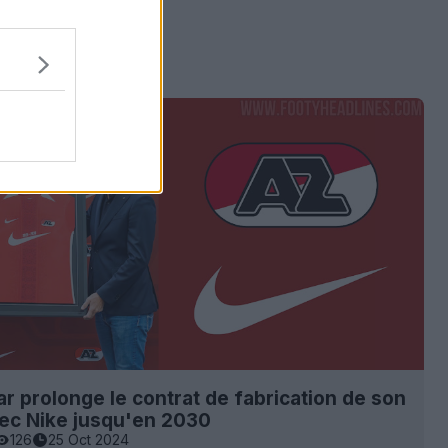
r prolonge le contrat de fabrication de son
vec Nike jusqu'en 2030
126
25 Oct 2024