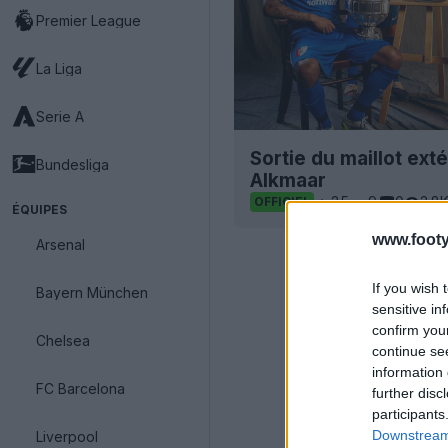
Premier League
La Liga
Serie A
Sortie du maillot ext
Bundesliga
Alkmaar
25
9
0
2.8
OFFICIEL
ÉQUIPES
www.footy
Arsenal
If you wish 
Bayern München
sensitive in
confirm you
Chelsea
continue se
information 
FC Barcelona
further disc
participants
Downstream 
Liverpool