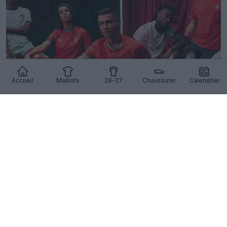
Accueil
Maillots
26-27
Chaussures
Calendrier
Sortie des maillots Puma Portugal 2025 - Fini les
Nike !
0
1
0
515
6 Jan 2025
OFFICIEL