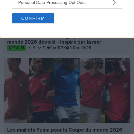
Personal Data Processing Opt Outs
CONFIRM
Maillot domicile du Portugal pour la Coupe du
monde 2026 dévoilé - Inspiré par la mer
8
9
0
15.7K
3 Déc 2025
OFFICIEL
Les maillots Puma pour la Coupe du monde 2026