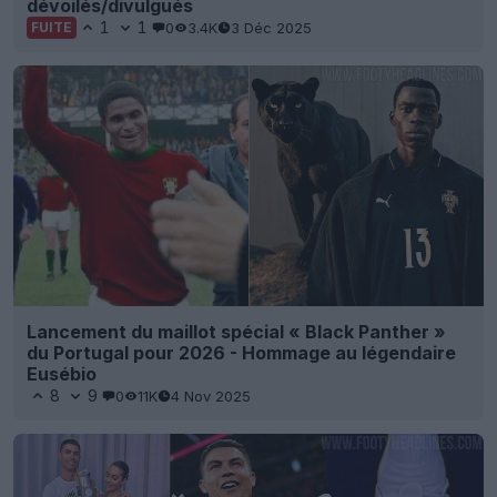
dévoilés/divulgués
1
1
0
3.4K
3 Déc 2025
FUITE
Lancement du maillot spécial « Black Panther »
du Portugal pour 2026 - Hommage au légendaire
Eusébio
8
9
0
11K
4 Nov 2025