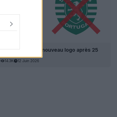
ng va dévoiler un nouveau logo après 25
0
14.3K
12 Juin 2026