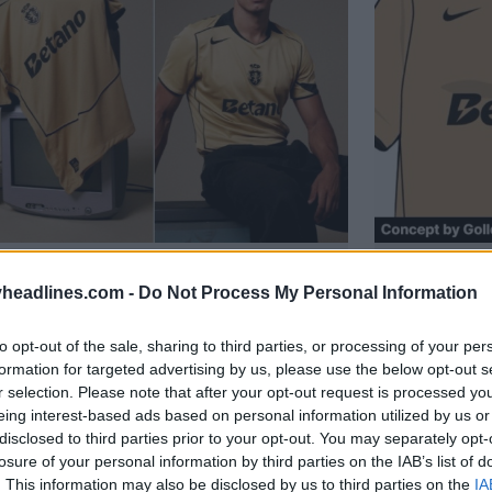
ot extérieur doré du Sporting
Le Sporti
headlines.com -
Do Not Process My Personal Information
 – Inspiré de la gamme Total 90
maillot e
 2026
10
29
to opt-out of the sale, sharing to third parties, or processing of your per
formation for targeted advertising by us, please use the below opt-out s
r selection. Please note that after your opt-out request is processed y
eing interest-based ads based on personal information utilized by us or
disclosed to third parties prior to your opt-out. You may separately opt-
losure of your personal information by third parties on the IAB’s list of
. This information may also be disclosed by us to third parties on the
IA