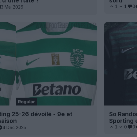
t d'une fuite ?
sorti
1
1
0
13 Mai 2026
ting 25-26 dévoilé - 9e et
So Random
 saison
Sporting e
1
0
0
4 Déc 2025