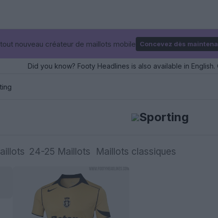
tout nouveau créateur de maillots mobile
Concevez dès maintena
Did you know? Footy Headlines is also available in English. 
ting
Sporting
illots
24-25 Maillots
Maillots classiques