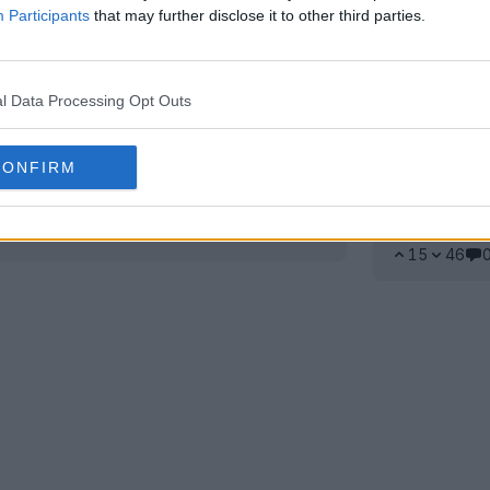
Participants
that may further disclose it to other third parties.
l Data Processing Opt Outs
CONFIRM
porting CP dévoilé
Le Sporti
ans
K
1 Juil 2026
15
46