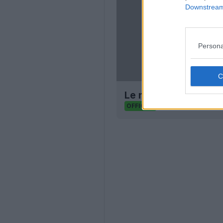
Downstream 
Persona
Le nouveau logo du S
48
26
0
5.3
OFFICIEL