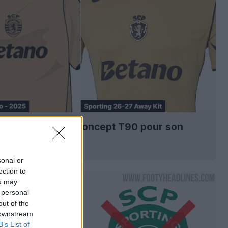
ng a-t-il copié le concept T90 pour son
xtérieur 26-27 ?
0
2.8K
26 Juil 2026
sonal or
ection to
ou may
 personal
out of the
 downstream
B’s List of