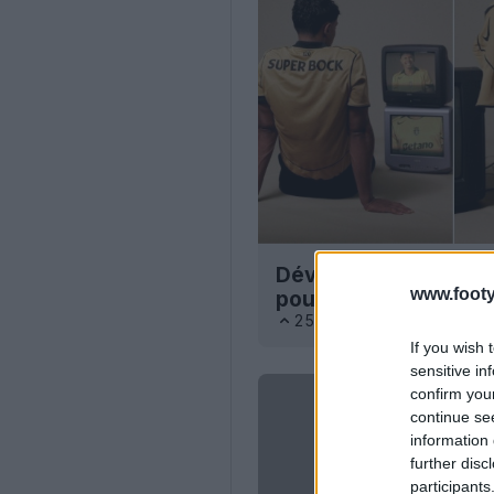
Dévoilement du maill
www.footy
pour la saison 26-27
25
7
0
3.1K
29 Juil
If you wish 
sensitive in
confirm you
continue se
information 
further disc
participants