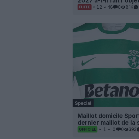
2027 a-t-il fait l'obje
12
48
0
8.1K
FUITE
Maillot domicile Spor
dernier maillot de la
1
0
0
393
OFFICIEL