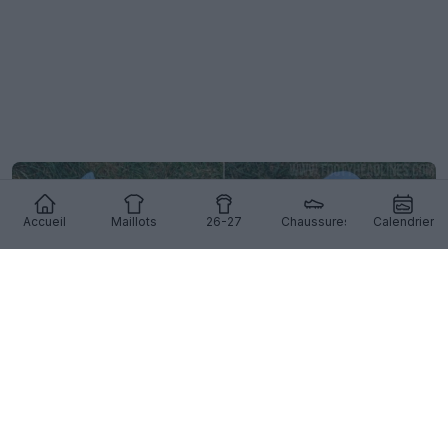
Accueil
Maillots
26-27
Chaussures
Calendrier
Fuite d'images des chaussures Nike Mercurial 26-
27 « United » Pack 4
17
13
0
5.1K
17h
FUITE