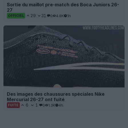
Sortie du maillot pre-match des Boca Juniors 26-
27
29
31
0
4.8K
1h
OFFICIEL
Des images des chaussures spéciales Nike
Mercurial 26-27 ont fuité
6
1
0
1.3K
4h
FUITE