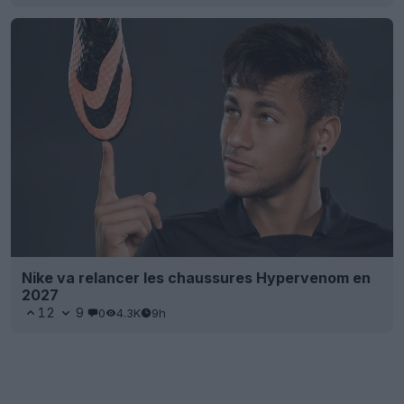
Nike va relancer les chaussures Hypervenom en
2027
12
9
0
4.3K
9h