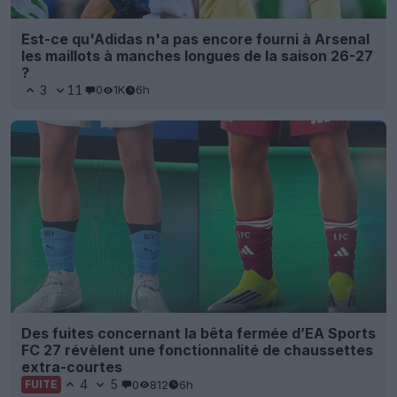
Est-ce qu'Adidas n'a pas encore fourni à Arsenal
les maillots à manches longues de la saison 26-27
?
3
11
0
1K
6h
Des fuites concernant la bêta fermée d’EA Sports
FC 27 révèlent une fonctionnalité de chaussettes
extra-courtes
4
5
0
812
6h
FUITE