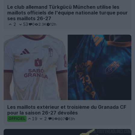
Le club allemand Türkgücü München utilise les
maillots officiels de l'équipe nationale turque pour
ses maillots 26-27
2
53
0
2.3K
12h
Les maillots extérieur et troisième du Granada CF
pour la saison 26-27 dévoilés
19
2
0
807
13h
OFFICIEL