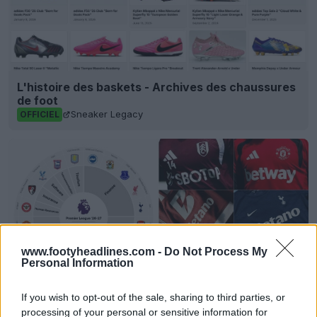
L'histoire des baskets - Archives des chaussures
de foot
Sneaker Legacy
OFFICIEL
www.footyheadlines.com -
Do Not Process My
Personal Information
If you wish to opt-out of the sale, sharing to third parties, or
La Premier League se moque de l’interdiction des
processing of your personal or sensitive information for