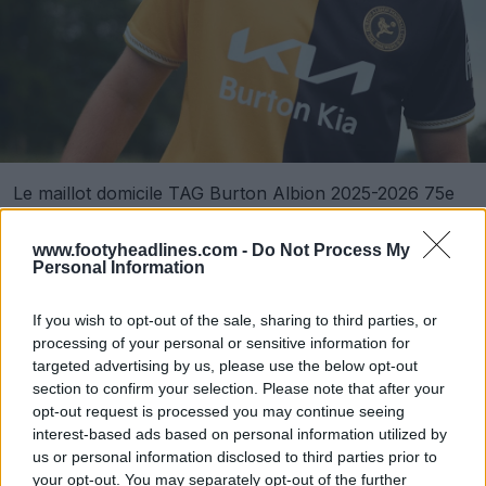
Le maillot domicile TAG Burton Albion 2025-2026 75e
anniversaire est agrémenté de
logos
et d'applications
dorés pour le 75e anniversaire.
www.footyheadlines.com -
Do Not Process My
Personal Information
If you wish to opt-out of the sale, sharing to third parties, or
processing of your personal or sensitive information for
targeted advertising by us, please use the below opt-out
section to confirm your selection. Please note that after your
opt-out request is processed you may continue seeing
interest-based ads based on personal information utilized by
us or personal information disclosed to third parties prior to
your opt-out. You may separately opt-out of the further