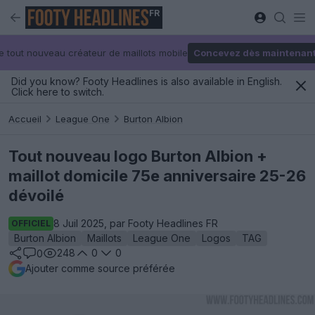
FR
e tout nouveau créateur de maillots mobile
Concevez dès maintenan
Did you know? Footy Headlines is also available in English.
Click here to switch.
Accueil
League One
Burton Albion
Tout nouveau logo Burton Albion +
maillot domicile 75e anniversaire 25-26
dévoilé
8 Juil 2025, par Footy Headlines FR
OFFICIEL
Burton Albion
Maillots
League One
Logos
TAG
248
0
0
0
Ajouter comme source préférée