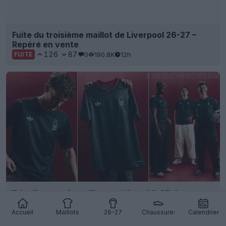
Dévoilement du maillot extérieur 26-27 de
Nottingham Forest
34
8
0
9.2K
12h
Accueil
Maillots
26-27
Chaussures
Calendrier