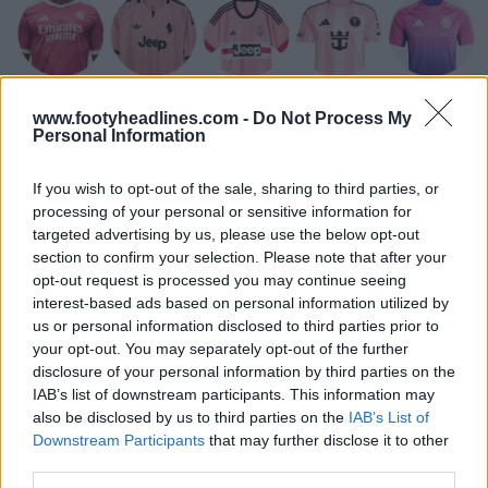
www.footyheadlines.com -
Do Not Process My
Personal Information
Archives des tenues de foot Recherche avancée
If you wish to opt-out of the sale, sharing to third parties, or
Football Kit Archive
OFFICIEL
processing of your personal or sensitive information for
targeted advertising by us, please use the below opt-out
section to confirm your selection. Please note that after your
opt-out request is processed you may continue seeing
interest-based ads based on personal information utilized by
us or personal information disclosed to third parties prior to
your opt-out. You may separately opt-out of the further
disclosure of your personal information by third parties on the
IAB’s list of downstream participants. This information may
also be disclosed by us to third parties on the
IAB’s List of
Downstream Participants
that may further disclose it to other
third parties.
Lancement du maillot domicile 26-28 du Pays de