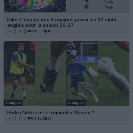
Nike n'équipe que 5 équipes parmi les 92 clubs
anglais pour la saison 26-27
3
8
0
1.3K
1h
Pedro Neto va-t-il rejoindre Mizuno ?
4
1
0
433
6h