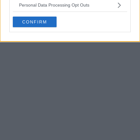
Personal Data Processing Opt Outs
Galles signé Sudu – Fini Adidas
17
2
0
912
31m
CONFIRM