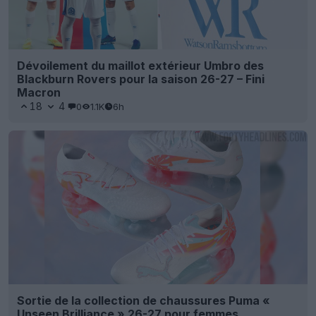
Dévoilement du maillot extérieur Umbro des
Blackburn Rovers pour la saison 26-27 – Fini
Macron
18
4
0
1.1K
6h
Sortie de la collection de chaussures Puma «
Unseen Brilliance » 26-27 pour femmes