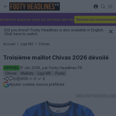
FR
echerche avancée dans les archives des kits
Recherche maintenant
Did you know? Footy Headlines is also available in English.
Click here to switch.
Accueil
Liga MX
Chivas
Troisième maillot Chivas 2026 dévoilé
31 Jan 2026, par Footy Headlines FR
OFFICIEL
Chivas
Maillots
Liga MX
Puma
906
0
0
0
Ajouter comme source préférée