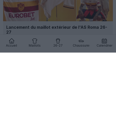
Lancement du maillot extérieur de l'AS Roma 26-
27
102
34
0
80.2K
7h
Accueil
Maillots
26-27
Chaussures
Calendrier
Sortie des maillots pour animaux de compagnie
Adidas 2026-2027 : Real Madrid, Manchester