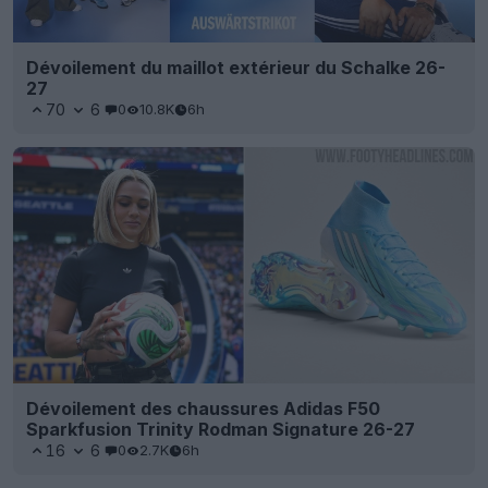
Dévoilement du maillot extérieur du Schalke 26-
27
70
6
0
10.8K
6h
Dévoilement des chaussures Adidas F50
Sparkfusion Trinity Rodman Signature 26-27
16
6
0
2.7K
6h