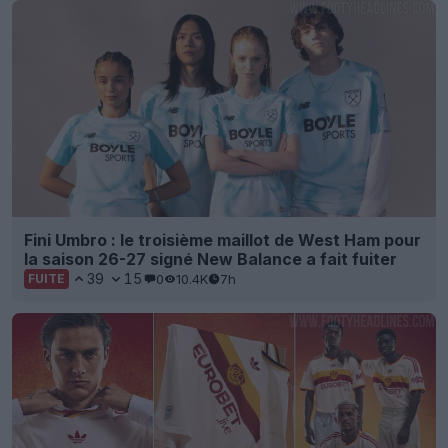
Fini Umbro : le troisième maillot de West Ham pour
la saison 26-27 signé New Balance a fait fuiter
39
15
0
10.4K
7h
FUITE