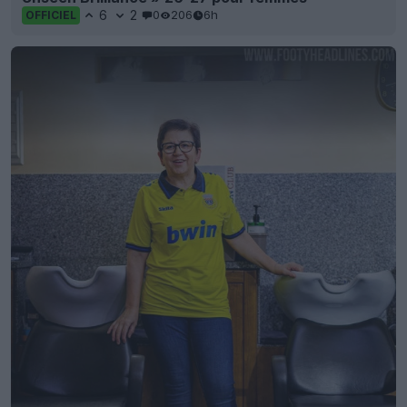
6
2
0
206
6h
OFFICIEL