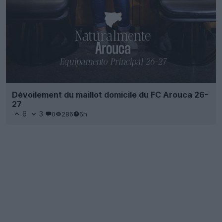
Dévoilement du maillot domicile du FC Arouca 26-
27
6
3
0
286
6h