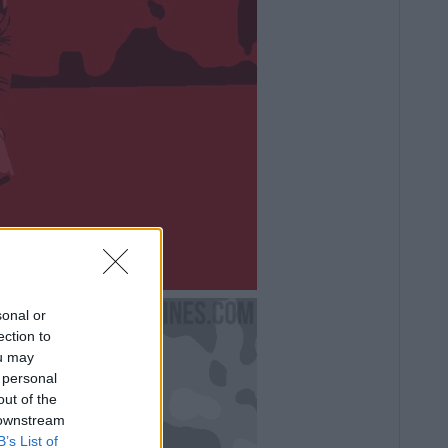
sonal or
ection to
ou may
 personal
out of the
 downstream
B’s List of