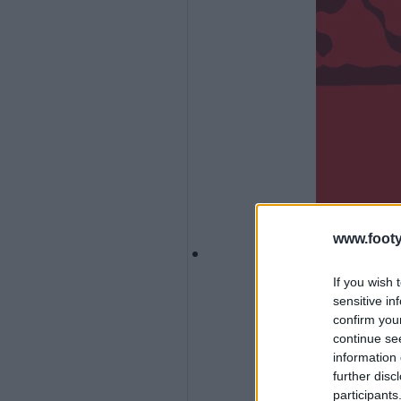
www.footy
If you wish 
sensitive in
confirm you
continue se
information 
further disc
participants