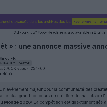
cherche avancée dans les archives des kits
Recherche maintena
Did you know? Footy Headlines is also available in English. 
rêt » : une annonce massive ann
dlines FR
FIFA Kit Creator
es
6.5K
vues
23
60
référée
Un événement majeur pour la communauté des créateurs d
:
Le plus grand concours de création de maillots de l'his
 du Monde 2026:
La compétition est directement liée