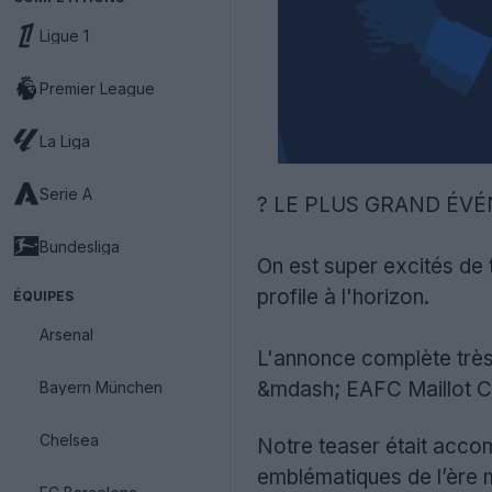
Ligue 1
Premier League
La Liga
Serie A
? LE PLUS GRAND ÉVÉ
Bundesliga
On est super excités de 
profile à l'horizon.
ÉQUIPES
Arsenal
L'annonce complète très 
&mdash; EAFC Maillot Cr
Bayern München
Chelsea
Notre teaser était accom
emblématiques de l’ère 