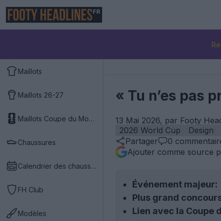
FR
Re
Maillots
« Tu n’es pas p
Maillots 26-27
Maillots Coupe du Monde 2026
13 Mai 2026, par Footy Hea
2026 World Cup
Design
Partager
0
commentair
Chaussures
Ajouter comme source p
Calendrier des chaussures
Événement majeur:
FH Club
Plus grand concours
Lien avec la Coupe
Modèles