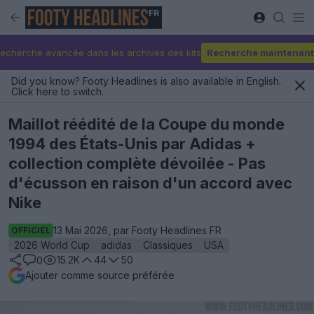
FR
echerche avancée dans les archives des kits
Recherche maintenant
Did you know? Footy Headlines is also available in English.
Click here to switch.
Maillot réédité de la Coupe du monde
1994 des États-Unis par Adidas +
collection complète dévoilée - Pas
d'écusson en raison d'un accord avec
Nike
13 Mai 2026, par Footy Headlines FR
OFFICIEL
2026 World Cup
adidas
Classiques
USA
15.2K
44
50
0
Ajouter comme source préférée