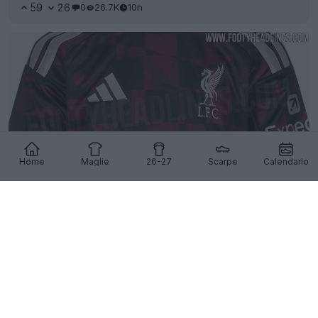
59
26
0
26.7K
10h
Home
Maglie
26-27
Scarpe
Calendario
La terza maglia del Liverpool 26-27 è stata
filtrata in anteprima - Foto ufficiali - In arrivo il 12
agosto
116
76
0
187.3K
10h