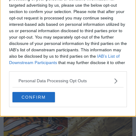
dell’Anderlecht? Scrivici qui sotto e
dai un’occhiata alla
targeted advertising by us, please use the below opt-out
panoramica delle maglie 26-27 per vedere le immagini
section to confirm your selection. Please note that after your
di filtrazione delle maglie 26-27
.
opt-out request is processed you may continue seeing
interest-based ads based on personal information utilized by
us or personal information disclosed to third parties prior to
your opt-out. You may separately opt-out of the further
Mostra commenti
disclosure of your personal information by third parties on the
IAB’s list of downstream participants. This information may
Anderlecht
Belgian First Division
Maglie
adidas
also be disclosed by us to third parties on the
IAB’s List of
Condividi
Downstream Participants
that may further disclose it to other
third parties.
Personal Data Processing Opt Outs
CONFIRM