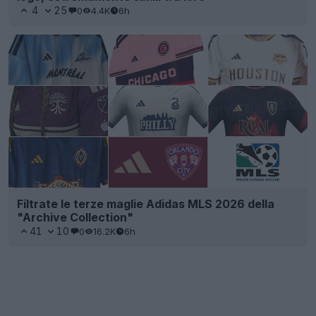
4
25
0
4.4K
6h
Filtrate le terze maglie Adidas MLS 2026 della
"Archive Collection"
41
10
0
16.2K
6h