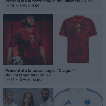
Presentata la terza maglia del Villarreal 26-27
19
5
0
1.1K
7h
Presentata la terza maglia "Dragon"
dell’Internacional 26-27
25
6
0
2.6K
7h