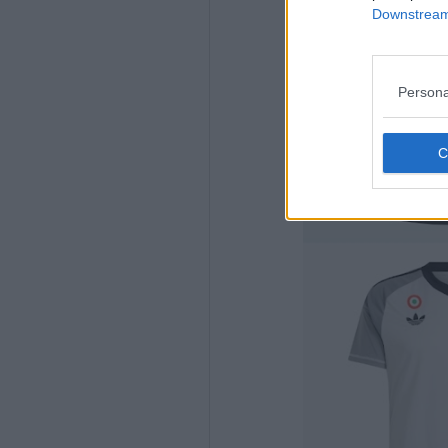
Downstream 
Persona