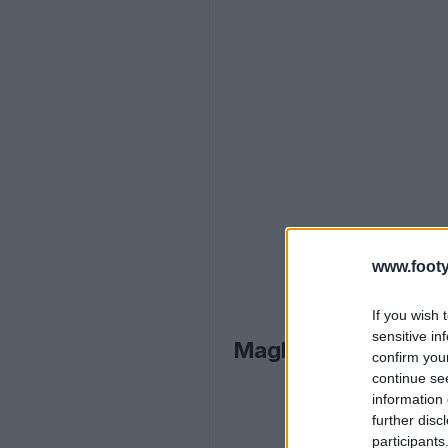
www.footy
If you wish 
sensitive in
Maglie da portiere A
confirm you
continue se
information 
further disc
participants