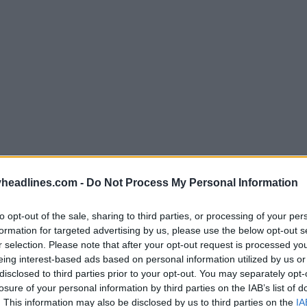
headlines.com -
Do Not Process My Personal Information
to opt-out of the sale, sharing to third parties, or processing of your per
formation for targeted advertising by us, please use the below opt-out s
didas Elite Team 24-25 - Logo Trefoil
r selection. Please note that after your opt-out request is processed y
eing interest-based ads based on personal information utilized by us or
disclosed to third parties prior to your opt-out. You may separately opt-
losure of your personal information by third parties on the IAB’s list of
. This information may also be disclosed by us to third parties on the
IA