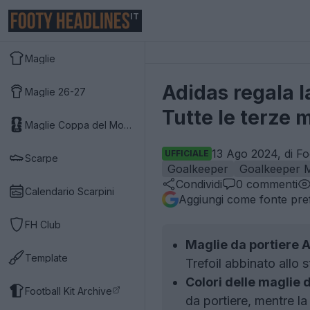
IT
Maglie
Adidas regala l
Maglie 26-27
Tutte le terze 
Maglie Coppa del Mondo 2026
13 Ago 2024, di Fo
UFFICIALE
Scarpe
Goalkeeper
Goalkeeper M
Condividi
0
commenti
Calendario Scarpini
Aggiungi come fonte pref
FH Club
Maglie da portiere 
Template
Trefoil abbinato allo 
Colori delle maglie d
Football Kit Archive
da portiere, mentre la