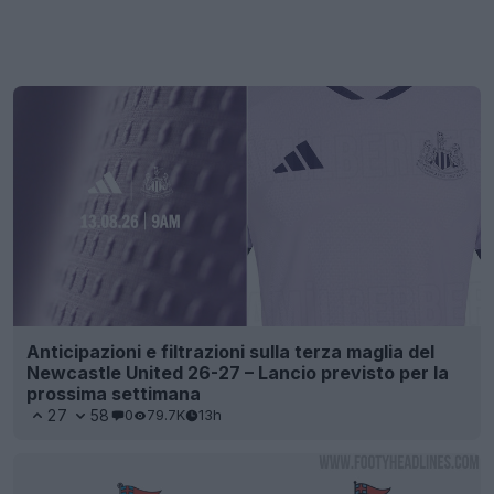
Anticipazioni e filtrazioni sulla terza maglia del
Newcastle United 26-27 – Lancio previsto per la
prossima settimana
27
58
0
79.7K
13h