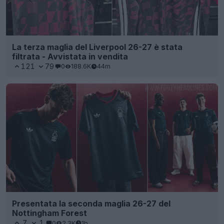
La terza maglia del Liverpool 26-27 è stata
filtrata - Avvistata in vendita
121
79
0
188.6K
44m
Presentata la seconda maglia 26-27 del
Nottingham Forest
7
1
0
2.3K
1h