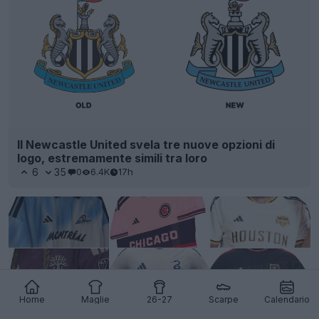
Il Newcastle United svela tre nuove opzioni di
logo, estremamente simili tra loro
6
35
0
6.4K
17h
Home
Maglie
26-27
Scarpe
Calendario