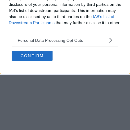
disclosure of your personal information by third parties on the
IAB’s list of downstream participants. This information may
Oltre alle scarpe F50 da campo, Adidas ha creato
also be disclosed by us to third parties on the
IAB’s List of
anche un paio di scarpe da ginnastica Predator
Downstream Participants
that may further disclose it to other
Megaride abbinate, con un design simile in viola e oro.
third parties.
Personal Data Processing Opt Outs
CONFIRM