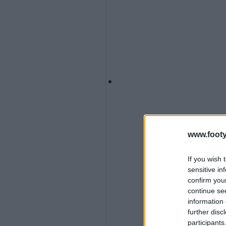
www.footy
If you wish 
sensitive in
confirm you
continue se
information 
further disc
participants