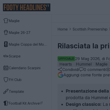
IT
Maglie
Home
Scottish Premiership
Maglie 26-27
Rilasciata la p
Maglie Coppa del Mondo 2026
Scarpe
29 Mag 2026, di F
UFFICIALE
Hearts
Hummel
Maglie
Calendario Scarpini
Condividi
0
commenti
Aggiungi come fonte pref
FH Club
Presentazione della
Template
prodotta da Hummel e 
Football Kit Archive
Design classico:
La m