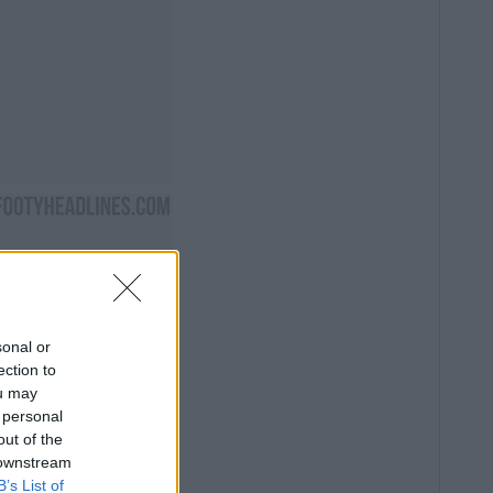
sonal or
ection to
ou may
 personal
out of the
 downstream
B’s List of