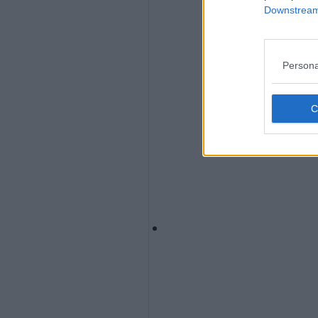
Downstream 
Persona