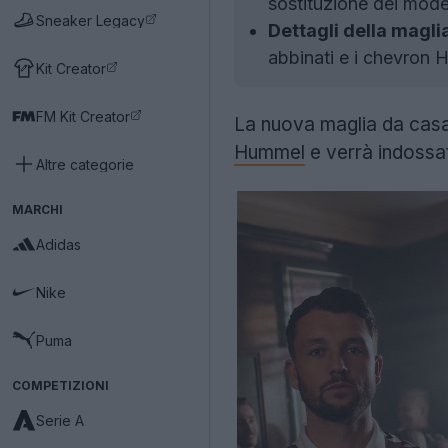
sostituzione dei model
Sneaker Legacy
Dettagli della magli
abbinati e i chevron 
Kit Creator
FM Kit Creator
La nuova maglia da casa
Hummel
e verrà indossat
Altre categorie
MARCHI
Adidas
Nike
Puma
COMPETIZIONI
Serie A