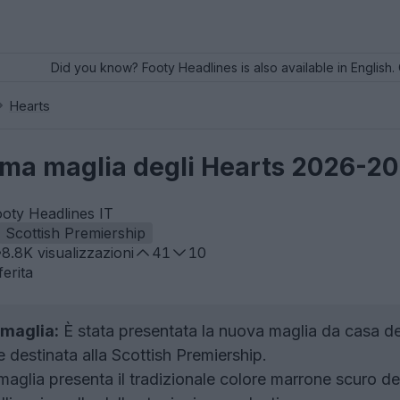
Did you know? Footy Headlines is also available in English. 
Hearts
rima maglia degli Hearts 2026-2027
ooty Headlines IT
Scottish Premiership
8.8K
visualizzazioni
41
10
erita
 maglia:
È stata presentata la nuova maglia da casa de
destinata alla Scottish Premiership.
aglia presenta il tradizionale colore marrone scuro del