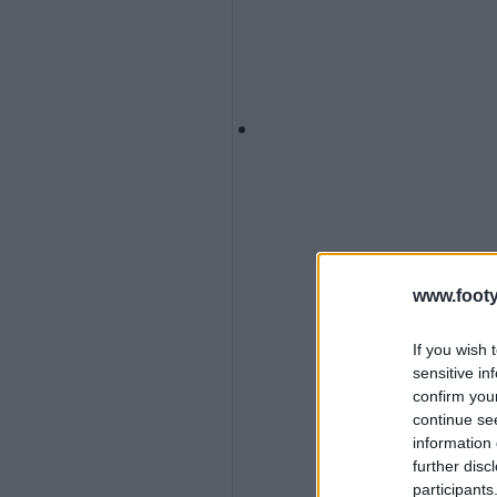
www.footy
If you wish 
sensitive in
confirm you
continue se
information 
further disc
participants