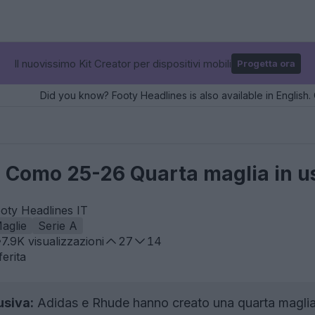
Il nuovissimo Kit Creator per dispositivi mobili
Progetta ora
Did you know? Footy Headlines is also available in English. 
 Como 25-26 Quarta maglia in u
oty Headlines IT
aglie
Serie A
7.9K
visualizzazioni
27
14
erita
usiva:
Adidas e Rhude hanno creato una quarta maglia i