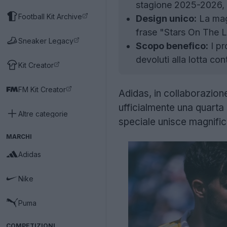
stagione 2025-2026, 
Football Kit Archive
Design unico:
La magl
frase "Stars On The L
Sneaker Legacy
Scopo benefico:
I pr
devoluti alla lotta con
Kit Creator
FM Kit Creator
Adidas, in collaborazion
ufficialmente una quarta
Altre categorie
speciale unisce magnific
MARCHI
Adidas
Nike
Puma
COMPETIZIONI