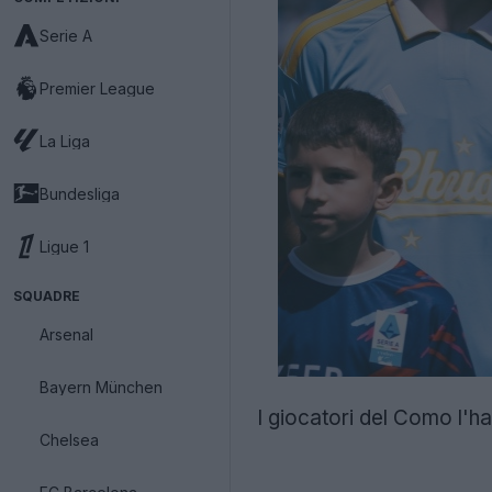
Serie A
Premier League
La Liga
Bundesliga
Ligue 1
SQUADRE
Arsenal
Bayern München
I giocatori del Como l'ha
Chelsea