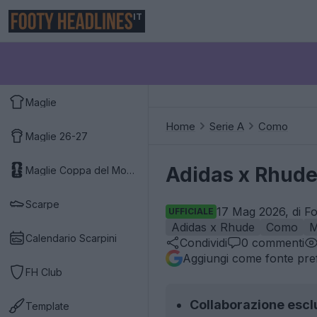
IT
Maglie
Home
Serie A
Como
Maglie 26-27
Adidas x Rhude
Maglie Coppa del Mondo 2026
Scarpe
17 Mag 2026, di Fo
UFFICIALE
Adidas x Rhude
Como
M
Calendario Scarpini
Condividi
0
commenti
Aggiungi come fonte pref
FH Club
Collaborazione escl
Template