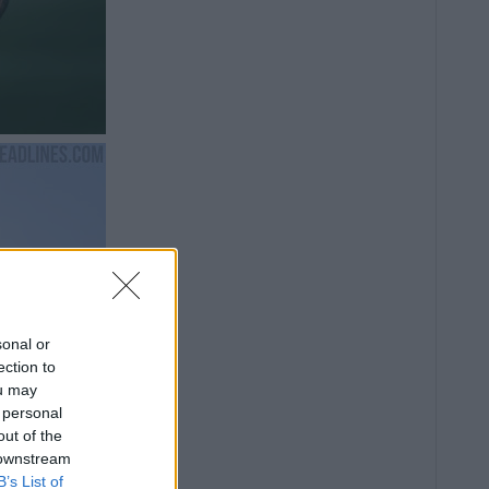
sonal or
ection to
ou may
 personal
out of the
 downstream
B’s List of