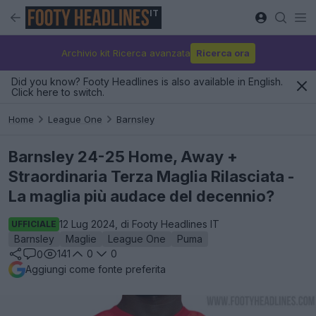
IT
Archivio kit Ricerca avanzata
Ricerca ora
Did you know? Footy Headlines is also available in English.
Click here to switch.
Home
League One
Barnsley
Barnsley 24-25 Home, Away +
Straordinaria Terza Maglia Rilasciata -
La maglia più audace del decennio?
12 Lug 2024, di Footy Headlines IT
UFFICIALE
Barnsley
Maglie
League One
Puma
141
0
0
0
Aggiungi come fonte preferita