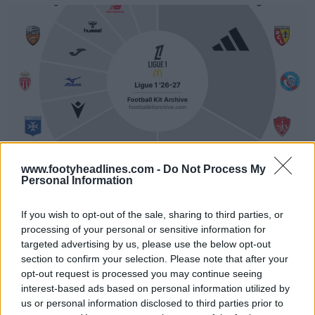
www.footyheadlines.com -
Do Not Process My
Battaglia tra i produttori di maglie della Ligue 1 26-
Personal Information
27: Adidas è chiaramente in testa, 9 marchi si
dividono 18 squadre
1
0
If you wish to opt-out of the sale, sharing to third parties, or
0
455
2h
processing of your personal or sensitive information for
targeted advertising by us, please use the below opt-out
section to confirm your selection. Please note that after your
opt-out request is processed you may continue seeing
interest-based ads based on personal information utilized by
us or personal information disclosed to third parties prior to