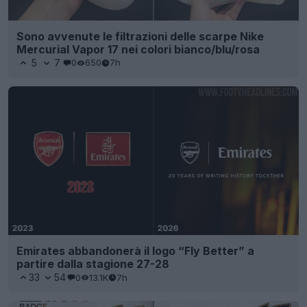
Sono avvenute le filtrazioni delle scarpe Nike
Mercurial Vapor 17 nei colori bianco/blu/rosa
5
7
0
650
7h
Emirates abbandonerà il logo “Fly Better” a
partire dalla stagione 27-28
33
54
0
13.1K
7h