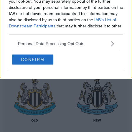
your opt-out. You may separately opt-out of the further
disclosure of your personal information by third parties on the
IAB’s list of downstream participants. This information may
also be disclosed by us to third parties on the
IAB’s List of
Downstream Participants
that may further disclose it to other
third parties.
Anticipazioni e filtrazioni sulla terza maglia del
Personal Data Processing Opt Outs
Newcastle United 26-27 – Lancio previsto per la
prossima settimana
24
47
0
78.9K
3h
CONFIRM