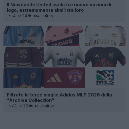
Il Newcastle United svela tre nuove opzioni di
logo, estremamente simili tra loro
4
24
0
4.3K
6h
Filtrate le terze maglie Adidas MLS 2026 della
"Archive Collection"
41
10
0
16.1K
6h