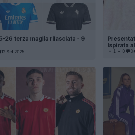
-26 terza maglia rilasciata - 9
Presentata
Ispirata a
1
0
0
12 Set 2025