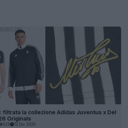
 filtrata la collezione Adidas Juventus x Del
26 Originals
523
12 Dic 2025