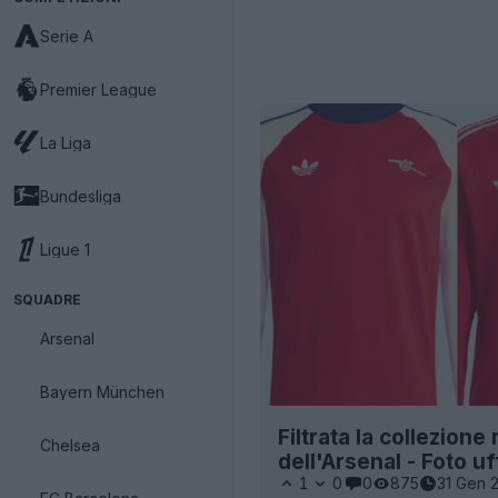
Serie A
Premier League
La Liga
Bundesliga
Ligue 1
SQUADRE
Arsenal
Bayern München
Filtrata la collezione
Chelsea
dell'Arsenal - Foto uf
1
0
0
875
31 Gen 