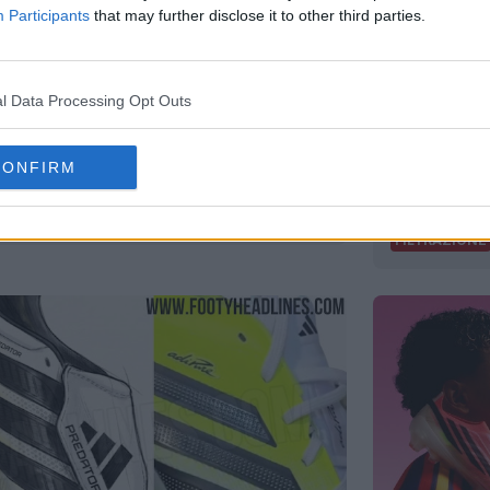
Participants
that may further disclose it to other third parties.
l Data Processing Opt Outs
6 “Chaos vs Control” lanciato -
La filtra
CONFIRM
Hyperfas
generazion
.5K
8 Lug 2026
FILTRAZIONE