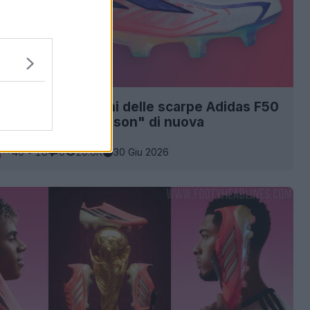
zione delle immagini delle scarpe Adidas F50
t 26-27 "New Season" di nuova
e - Foto ufficiali
40
18
0
20.6K
30 Giu 2026