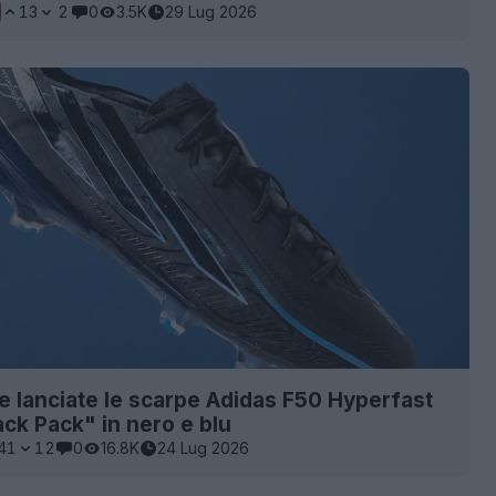
13
2
0
3.5K
29 Lug 2026
e lanciate le scarpe Adidas F50 Hyperfast
ck Pack" in nero e blu
41
12
0
16.8K
24 Lug 2026