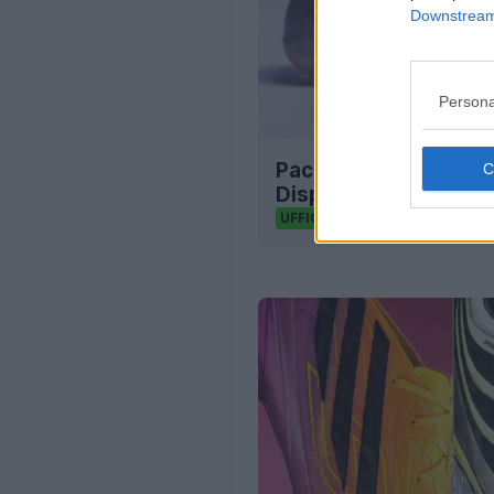
Downstream 
Persona
Pacchetto Adidas 202
Disponibile ora
24
3
0
10
UFFICIALE