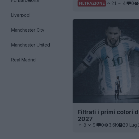
FC Barcelona
21
4
0
FILTRAZIONE
Liverpool
Manchester City
Manchester United
Real Madrid
Filtrati i primi color
2027
8
9
0
3.6K
29 Lug