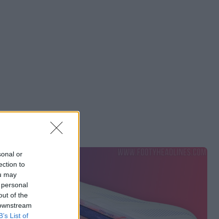
sonal or
ection to
ou may
 personal
out of the
 downstream
B’s List of