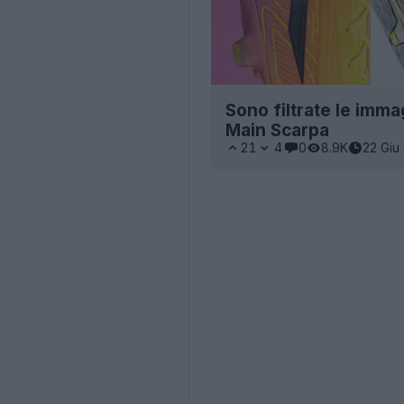
Sono filtrate le imma
Main Scarpa
21
4
0
8.9K
22 Giu