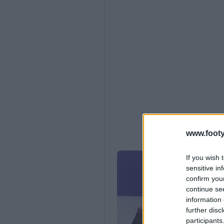
www.footy
If you wish 
sensitive in
confirm you
continue se
information 
further disc
participants