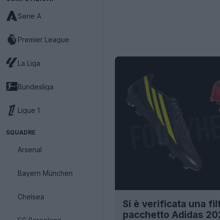
Serie A
Premier League
La Liga
Bundesliga
Ligue 1
SQUADRE
Arsenal
Bayern München
Chelsea
Si è verificata una fi
pacchetto Adidas 2