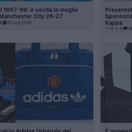
el 1997-99: è uscita la maglia
Presentat
 Manchester City 26-27
Sponsoriz
Kappa
1K
26 Lug 2026
9
6
0
calcio Adidas Originals del
È avvenut