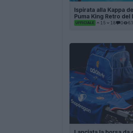
Ispirata alla Kappa d
Puma King Retro del
15
18
0
6.
UFFICIALE
Lanciata la borsa da 