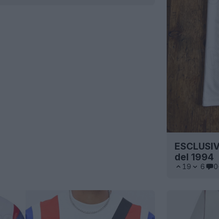
ESCLUSIVA:
del 1994
19
6
0