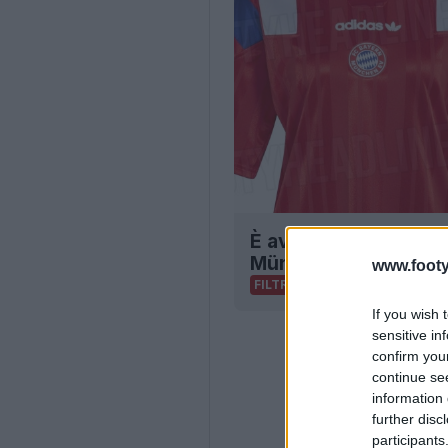
È avvenuta la filtraz
München 26-27
www.footy
16
7
0
FILTRAZIONE
If you wish 
sensitive in
confirm you
continue se
information 
further disc
participants