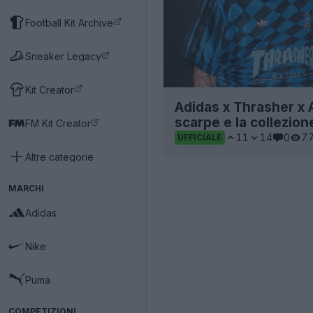
Football Kit Archive
Sneaker Legacy
Kit Creator
Adidas x Thrasher x A
scarpe e la collezi
FM Kit Creator
11
14
0
7.
UFFICIALE
Altre categorie
MARCHI
Adidas
Nike
Puma
COMPETIZIONI