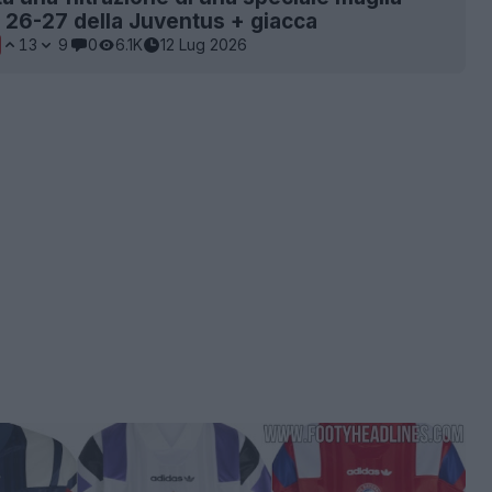
 26-27 della Juventus + giacca
13
9
0
6.1K
12 Lug 2026