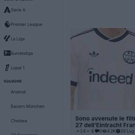
Serie A
Premier League
La Liga
Bundesliga
Ligue 1
SQUADRE
Arsenal
Bayern München
Sono avvenute le fil
Chelsea
27 dell’Eintracht Fra
14
8
0
4.2K
29 Lug