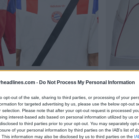
ione della maglia EQT del Bayern
Borsa da 
filtrata
headlines.com -
Do Not Process My Personal Information
11
7
0
5.8K
29 Lug 2026
to opt-out of the sale, sharing to third parties, or processing of your per
formation for targeted advertising by us, please use the below opt-out s
r selection. Please note that after your opt-out request is processed y
eing interest-based ads based on personal information utilized by us or
disclosed to third parties prior to your opt-out. You may separately opt-
losure of your personal information by third parties on the IAB’s list of
. This information may also be disclosed by us to third parties on the
IA