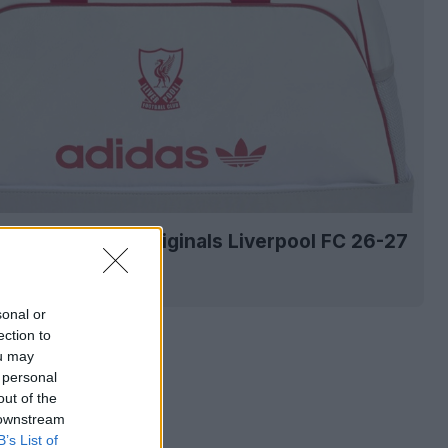
viaggio Adidas Originals Liverpool FC 26-27
1.8K
28 Lug 2026
sonal or
ection to
ou may
 personal
out of the
 downstream
B’s List of