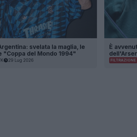
rgentina: svelata la maglia, le
È avvenuta
one "Coppa del Mondo 1994"
dell'Arse
7K
29 Lug 2026
FILTRAZIONE