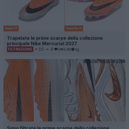
Trapelate le prime scarpe della collezione
principale Nike Mercurial 2027
10
4
0
5.6K
3g
FILTRAZIONE
Sono filtrate le prime scarpe della collezione