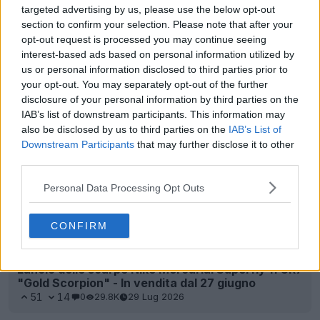
targeted advertising by us, please use the below opt-out
section to confirm your selection. Please note that after your
opt-out request is processed you may continue seeing
I giocatori dell’Uzbekistan indossano bellissime
interest-based ads based on personal information utilized by
scarpe personalizzate con i colori della bandiera
us or personal information disclosed to third parties prior to
21
1
0
2.2K
29 Lug 2026
your opt-out. You may separately opt-out of the further
disclosure of your personal information by third parties on the
IAB’s list of downstream participants. This information may
also be disclosed by us to third parties on the
IAB’s List of
Downstream Participants
that may further disclose it to other
third parties.
Personal Data Processing Opt Outs
CONFIRM
Lancio delle scarpe Nike Mercurial Superfly 11 CR7
"Gold Scorpion" - In vendita dal 27 giugno
51
14
0
29.8K
29 Lug 2026