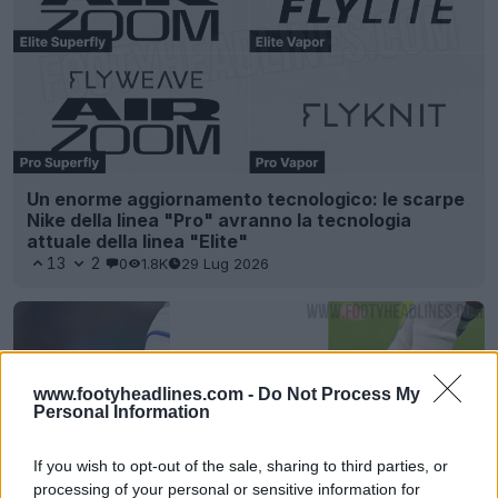
Un enorme aggiornamento tecnologico: le scarpe
Nike della linea "Pro" avranno la tecnologia
attuale della linea "Elite"
13
2
0
1.8K
29 Lug 2026
www.footyheadlines.com -
Do Not Process My
Personal Information
If you wish to opt-out of the sale, sharing to third parties, or
processing of your personal or sensitive information for