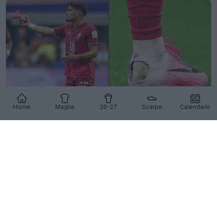
Home
Maglie
26-27
Scarpe
Calendario
Pedro Neto pratica dei fori nelle sue scarpe Nike
Mercurial, che si strappano proprio in
corrispondenza dei fori già praticati
7
25
0
6.9K
7 Lug 2026