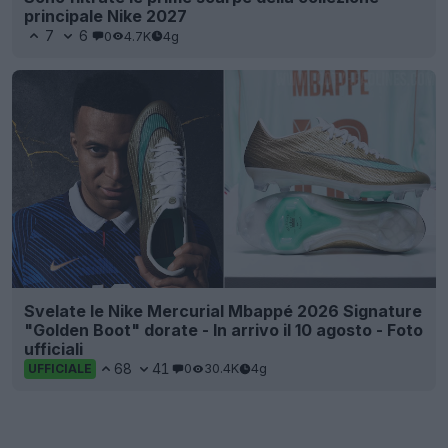
principale Nike 2027
7
6
0
4.7K
4g
Svelate le Nike Mercurial Mbappé 2026 Signature
"Golden Boot" dorate - In arrivo il 10 agosto - Foto
ufficiali
68
41
0
30.4K
4g
UFFICIALE