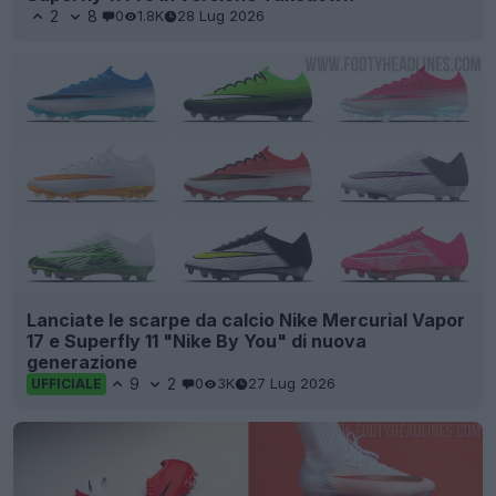
2
8
0
1.8K
28 Lug 2026
Lanciate le scarpe da calcio Nike Mercurial Vapor
17 e Superfly 11 "Nike By You" di nuova
generazione
9
2
0
3K
27 Lug 2026
UFFICIALE