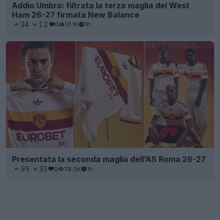
Addio Umbro: filtrata la terza maglia del West
Ham 26-27 firmata New Balance
34
12
0
10.1K
1h
Presentata la seconda maglia dell’AS Roma 26-27
95
33
0
78.5K
1h