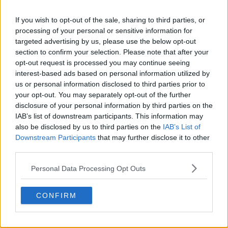
If you wish to opt-out of the sale, sharing to third parties, or
processing of your personal or sensitive information for
targeted advertising by us, please use the below opt-out
section to confirm your selection. Please note that after your
opt-out request is processed you may continue seeing
interest-based ads based on personal information utilized by
us or personal information disclosed to third parties prior to
your opt-out. You may separately opt-out of the further
disclosure of your personal information by third parties on the
IAB’s list of downstream participants. This information may
Partecipa ora: Concorso per la terza maglia del Boc
also be disclosed by us to third parties on the
IAB’s List of
Downstream Participants
that may further disclose it to other
Puoi inviare il tuo progetto fino al 2 marzo 2025. Il
third parties.
disegno vincente sarà determinato da una votazione
Personal Data Processing Opt Outs
sulla piattaforma FIFA Kit Creator.
CONFIRM
Mostra commenti