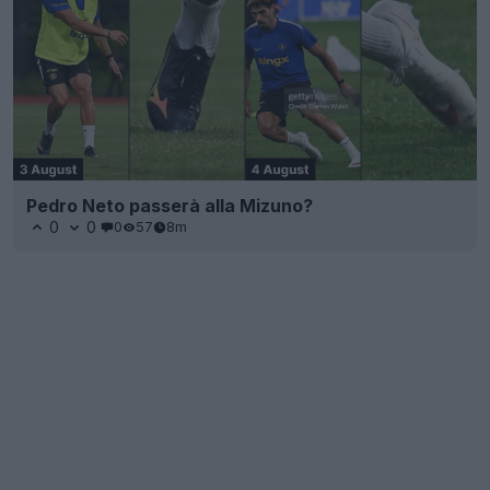
Pedro Neto passerà alla Mizuno?
0
0
0
57
8m