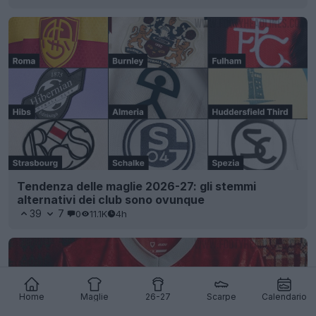
Tendenza delle maglie 2026-27: gli stemmi
alternativi dei club sono ovunque
39
7
0
11.1K
4h
Home
Maglie
26-27
Scarpe
Calendario