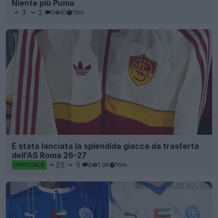
Niente più Puma
3
2
0
61
15m
È stata lanciata la splendida giacca da trasferta
dell’AS Roma 26-27
25
5
0
1.3K
16m
UFFICIALE