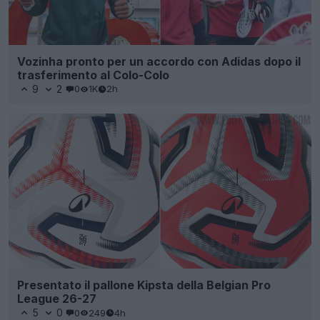
Vozinha pronto per un accordo con Adidas dopo il
trasferimento al Colo-Colo
9
2
0
1K
2h
Presentato il pallone Kipsta della Belgian Pro
League 26-27
5
0
0
249
4h