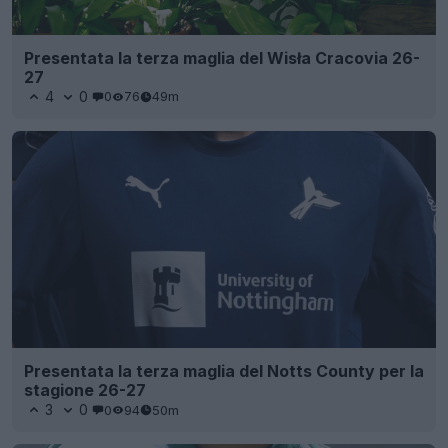
Presentata la terza maglia del Wisła Cracovia 26-
27
4
0
0
76
49m
Presentata la terza maglia del Notts County per la
stagione 26-27
3
0
0
94
50m