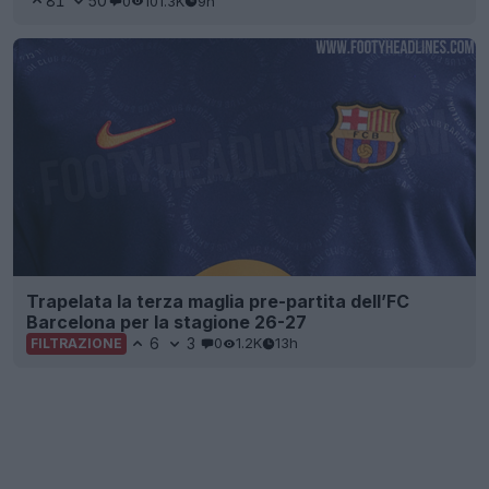
81
50
0
101.3K
9h
Trapelata la terza maglia pre-partita dell’FC
Barcelona per la stagione 26-27
6
3
0
1.2K
13h
FILTRAZIONE