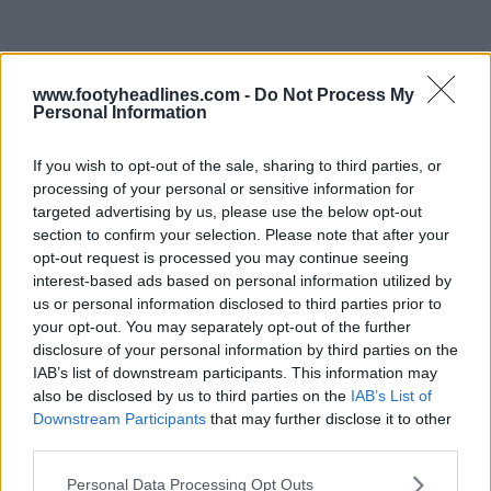
www.footyheadlines.com -
Do Not Process My
Personal Information
If you wish to opt-out of the sale, sharing to third parties, or
processing of your personal or sensitive information for
targeted advertising by us, please use the below opt-out
section to confirm your selection. Please note that after your
opt-out request is processed you may continue seeing
La
maglia Jordan Paris Saint-Germain 2025
combina
interest-based ads based on personal information utilized by
il fascino futuristico con l'eleganza parigina. Presenta
us or personal information disclosed to third parties prior to
un'elegante base nera ornata da vibranti raggi di
your opt-out. You may separately opt-out of the further
energia rosa che attraversano la maglia, conferendole
disclosure of your personal information by third parties on the
un aspetto dinamico e cosmico.
IAB’s list of downstream participants. This information may
also be disclosed by us to third parties on the
IAB’s List of
Eccezionale filtrazione della maglia pre-partita del PSG
Downstream Participants
that may further disclose it to other
2025
third parties.
Il lancio delle maglie pre-partita della Coppa del Mondo
Personal Data Processing Opt Outs