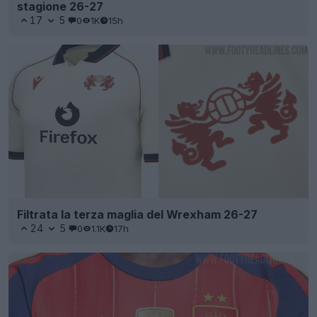
stagione 26-27
17
5
0
1K
15h
Filtrata la terza maglia del Wrexham 26-27
24
5
0
1.1K
17h