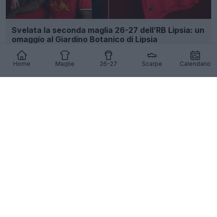
Svelata la seconda maglia 26-27 dell’RB Lipsia: un
omaggio al Giardino Botanico di Lipsia
41
39
0
2.5K
1g
UFFICIALE
Home
Maglie
26-27
Scarpe
Calendario
La terza maglia del Liverpool 26-27 è stata
filtrata - Avvistata in vendita
129
89
0
192.3K
1g