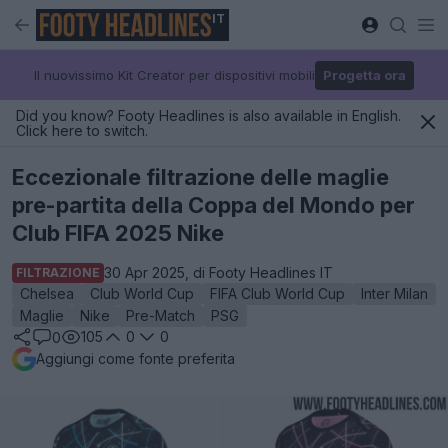
IT
Il nuovissimo Kit Creator per dispositivi mobili
Progetta ora
Did you know? Footy Headlines is also available in English.
Click here to switch.
Eccezionale filtrazione delle maglie
pre-partita della Coppa del Mondo per
Club FIFA 2025 Nike
30 Apr 2025, di Footy Headlines IT
FILTRAZIONE
Chelsea
Club World Cup
FIFA Club World Cup
Inter Milan
Maglie
Nike
Pre-Match
PSG
105
0
0
0
Aggiungi come fonte preferita