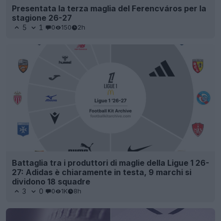
Presentata la terza maglia del Ferencváros per la
stagione 26-27
5
1
0
150
2h
Battaglia tra i produttori di maglie della Ligue 1 26-
27: Adidas è chiaramente in testa, 9 marchi si
dividono 18 squadre
3
0
0
1K
8h