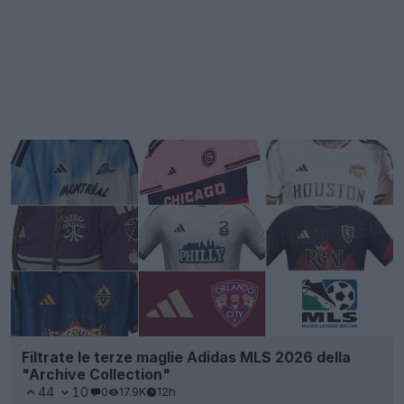
Filtrate le terze maglie Adidas MLS 2026 della
"Archive Collection"
44
10
0
17.9K
12h