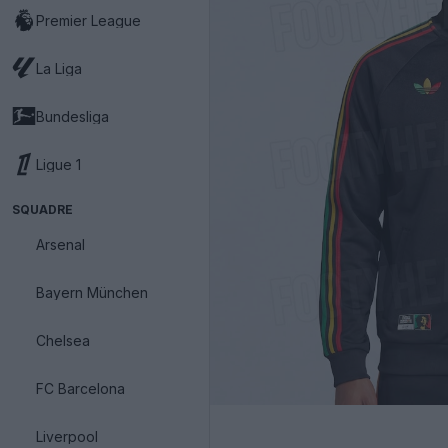
Premier League
La Liga
Bundesliga
Ligue 1
SQUADRE
Arsenal
Bayern München
Chelsea
FC Barcelona
Liverpool