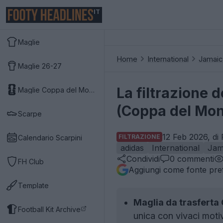
IT
Maglie
Home
International
Jamaic
Maglie 26-27
La filtrazione 
Maglie Coppa del Mondo 2026
(Coppa del Mon
Scarpe
12 Feb 2026, di
FILTRAZIONE
Calendario Scarpini
adidas
International
Jam
Condividi
0
commenti
FH Club
Aggiungi come fonte pref
Template
Maglia da trasferta
Football Kit Archive
unica con vivaci motiv