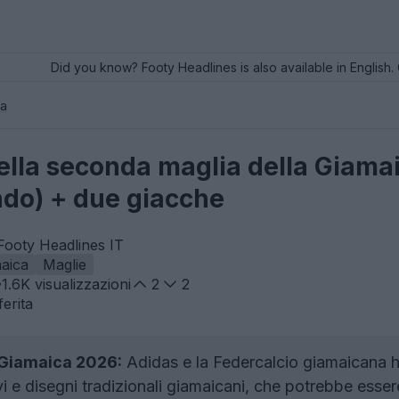
Did you know? Footy Headlines is also available in English. 
a
della seconda maglia della Giam
do) + due giacche
 Footy Headlines IT
aica
Maglie
1.6K
visualizzazioni
2
2
erita
 Giamaica 2026:
Adidas e la Federcalcio giamaicana h
i e disegni tradizionali giamaicani, che potrebbe esser