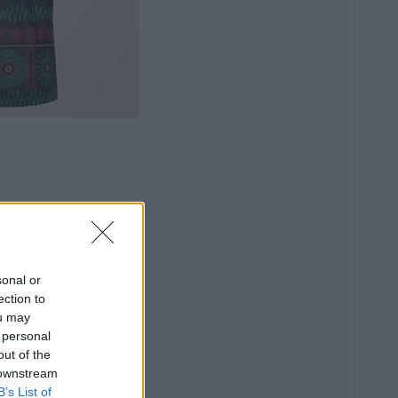
sonal or
ection to
ou may
 personal
out of the
 downstream
B’s List of