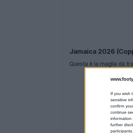
Jamaica 2026 (Cop
Questa è la maglia da tr
www.footy
If you wish 
sensitive in
confirm you
continue se
information 
further disc
participants