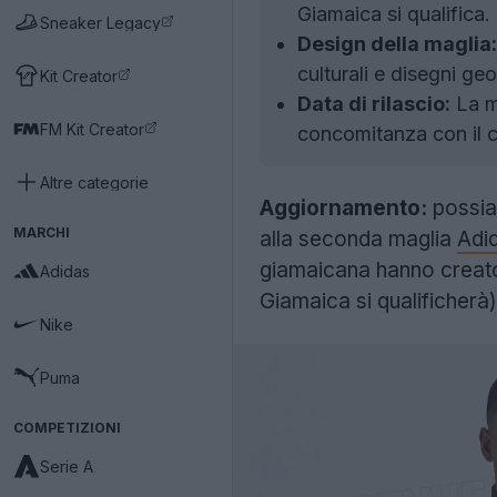
Giamaica si qualifica.
Sneaker Legacy
Design della maglia:
culturali e disegni geo
Kit Creator
Data di rilascio:
La ma
FM Kit Creator
concomitanza con il 
Altre categorie
Aggiornamento:
possiam
MARCHI
alla seconda maglia
Adi
giamaicana hanno creato 
Adidas
Giamaica si qualificherà)
Nike
Puma
COMPETIZIONI
Serie A