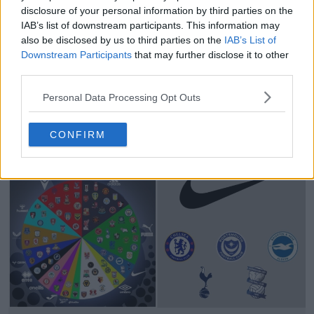
disclosure of your personal information by third parties on the
IAB’s list of downstream participants. This information may
also be disclosed by us to third parties on the
IAB’s List of
Downstream Participants
that may further disclose it to other
third parties.
Personal Data Processing Opt Outs
Lo strano caso della prima maglia 26-27 dei
Rangers con il pannello posteriore a tinta unita
1
6
0
670
3h
CONFIRM