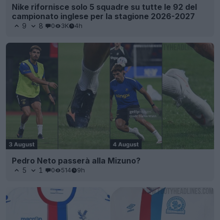
Nike rifornisce solo 5 squadre su tutte le 92 del
campionato inglese per la stagione 2026-2027
9
8
0
3K
4h
Pedro Neto passerà alla Mizuno?
5
1
0
514
9h