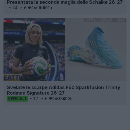
Presentata la seconda maglia dello Schalke 26-27
74
6
0
11K
10h
Svelate le scarpe Adidas F50 Sparkfusion Trinity
Rodman Signature 26-27
17
6
0
3K
10h
UFFICIALE