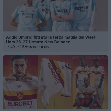
Addio Umbro: filtrata la terza maglia del West
Ham 26-27 firmata New Balance
40
15
0
10.5K
10h