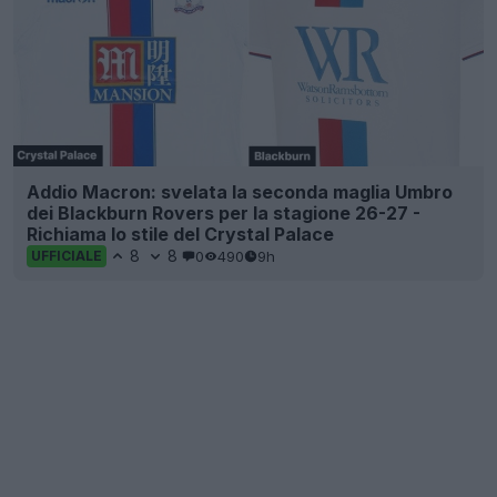
Addio Macron: svelata la seconda maglia Umbro
dei Blackburn Rovers per la stagione 26-27 -
Richiama lo stile del Crystal Palace
8
8
0
490
9h
UFFICIALE