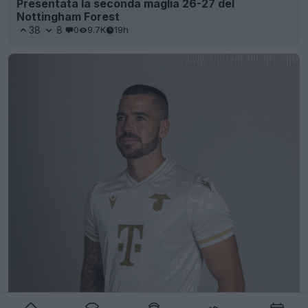
Presentata la seconda maglia 26-27 del
Nottingham Forest
38
8
0
9.7K
19h