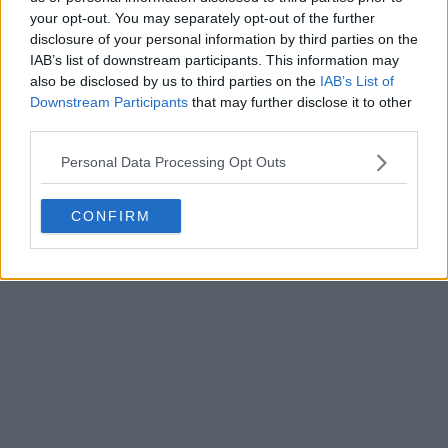
your opt-out. You may separately opt-out of the further
disclosure of your personal information by third parties on the
Svelate le maglie degli Houston Rockets 26-27 +
IAB’s list of downstream participants. This information may
Nuovo logo
also be disclosed by us to third parties on the
IAB’s List of
Basketball Jersey Archive
1g
UFFICALE
Downstream Participants
that may further disclose it to other
third parties.
Personal Data Processing Opt Outs
CONFIRM