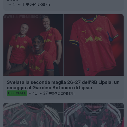
1
1
0
1.2K
7h
Svelata la seconda maglia 26-27 dell’RB Lipsia: un
omaggio al Giardino Botanico di Lipsia
41
37
0
2.2K
17h
UFFICIALE