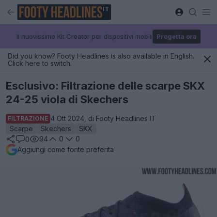
IT
Il nuovissimo Kit Creator per dispositivi mobili
Progetta ora
Did you know? Footy Headlines is also available in English.
Click here to switch.
Esclusivo: Filtrazione delle scarpe SKX
24-25 viola di Skechers
4 Ott 2024, di Footy Headlines IT
FILTRAZIONE
Scarpe
Skechers
SKX
94
0
0
0
Aggiungi come fonte preferita