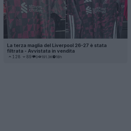
La terza maglia del Liverpool 26-27 è stata
filtrata - Avvistata in vendita
128
89
0
191.3K
18h