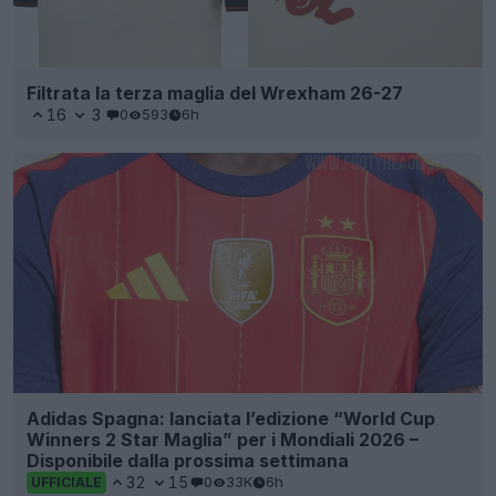
Filtrata la terza maglia del Wrexham 26-27
16
3
0
593
6h
Adidas Spagna: lanciata l’edizione “World Cup
Winners 2 Star Maglia” per i Mondiali 2026 –
Disponibile dalla prossima settimana
32
15
0
33K
6h
UFFICIALE