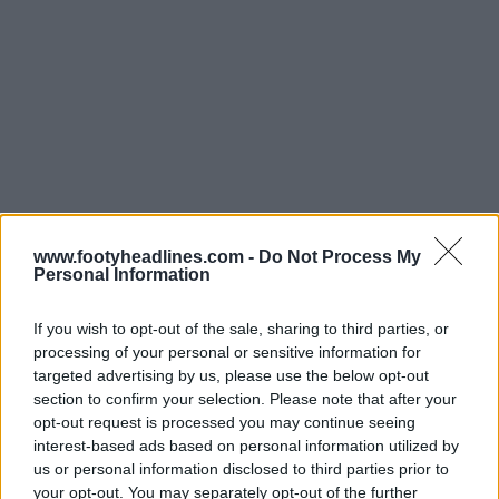
www.footyheadlines.com -
Do Not Process My
Personal Information
L'FC Copenhagen è stato fondato solo nel 1992, ma è
If you wish to opt-out of the sale, sharing to third parties, or
una delle squadre di calcio più antiche del Nord Europa
processing of your personal or sensitive information for
al di fuori del Regno Unito. È nato dalla fusione di due
targeted advertising by us, please use the below opt-out
club di Copenaghen,
il Kjøbenhavns Boldklub
e
il
section to confirm your selection. Please note that after your
Boldklubben 1903
. Il Kjøbenhavns Boldklub è stato
opt-out request is processed you may continue seeing
fondato il
26 aprile 1876
.
interest-based ads based on personal information utilized by
us or personal information disclosed to third parties prior to
your opt-out. You may separately opt-out of the further