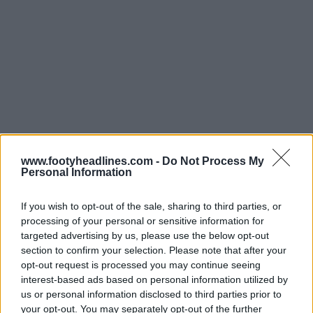
www.footyheadlines.com -
Do Not Process My
Personal Information
If you wish to opt-out of the sale, sharing to third parties, or
processing of your personal or sensitive information for
targeted advertising by us, please use the below opt-out
section to confirm your selection. Please note that after your
opt-out request is processed you may continue seeing
Maglie da casa e seconda maglia del
interest-based ads based on personal information utilized by
Portogallo per i Mondiali 2026
us or personal information disclosed to third parties prior to
your opt-out. You may separately opt-out of the further