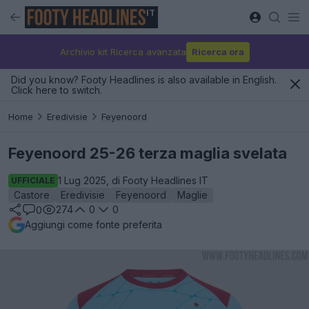
IT
Archivio kit Ricerca avanzata
Ricerca ora
Did you know? Footy Headlines is also available in English.
Click here to switch.
Home
Eredivisie
Feyenoord
Feyenoord 25-26 terza maglia svelata
1 Lug 2025, di Footy Headlines IT
UFFICIALE
Castore
Eredivisie
Feyenoord
Maglie
274
0
0
0
Aggiungi come fonte preferita