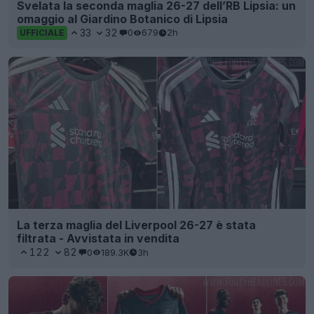
Svelata la seconda maglia 26-27 dell’RB Lipsia: un
omaggio al Giardino Botanico di Lipsia
33
32
0
679
2h
UFFICIALE
La terza maglia del Liverpool 26-27 è stata
filtrata - Avvistata in vendita
122
82
0
189.3K
3h