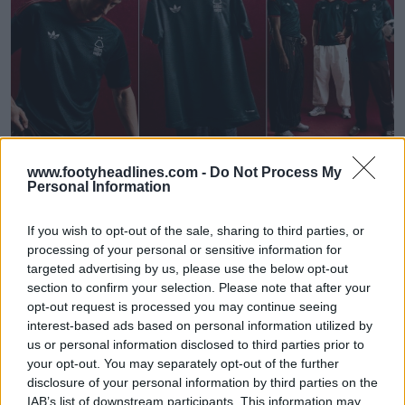
Presentata la seconda maglia 26-27 del
www.footyheadlines.com -
Do Not Process My
Nottingham Forest
Personal Information
15
3
0
5.3K
4h
If you wish to opt-out of the sale, sharing to third parties, or
processing of your personal or sensitive information for
targeted advertising by us, please use the below opt-out
section to confirm your selection. Please note that after your
opt-out request is processed you may continue seeing
interest-based ads based on personal information utilized by
us or personal information disclosed to third parties prior to
your opt-out. You may separately opt-out of the further
disclosure of your personal information by third parties on the
IAB’s list of downstream participants. This information may