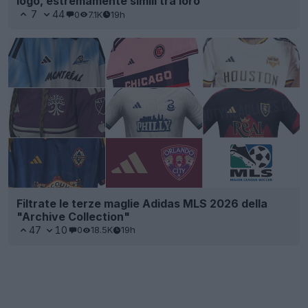
logo, estremamente simili tra loro
7
44
0
7.1K
19h
Filtrate le terze maglie Adidas MLS 2026 della
"Archive Collection"
47
10
0
18.5K
19h